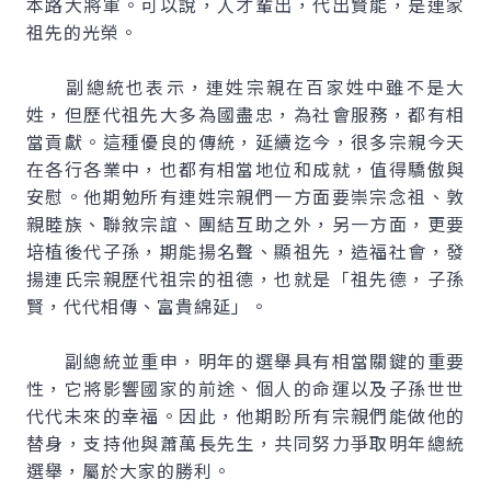
本路大將軍。可以說，人才輩出，代出賢能，是連家
祖先的光榮。
副總統也表示，連姓宗親在百家姓中雖不是大
姓，但歷代祖先大多為國盡忠，為社會服務，都有相
當貢獻。這種優良的傳統，延續迄今，很多宗親今天
在各行各業中，也都有相當地位和成就，值得驕傲與
安慰。他期勉所有連姓宗親們一方面要崇宗念祖、敦
親睦族、聯敘宗誼、團結互助之外，另一方面，更要
培植後代子孫，期能揚名聲、顯祖先，造福社會，發
揚連氏宗親歷代祖宗的祖德，也就是「祖先德，子孫
賢，代代相傳、富貴綿延」。
副總統並重申，明年的選舉具有相當關鍵的重要
性，它將影響國家的前途、個人的命運以及子孫世世
代代未來的幸福。因此，他期盼所有宗親們能做他的
替身，支持他與蕭萬長先生，共同努力爭取明年總統
選舉，屬於大家的勝利。