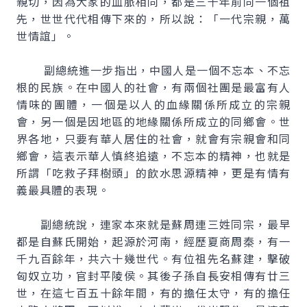
親切，因為大家的血脈相同，都是三千年前同一個祖
先，世世代代相傳下來的，所以說：「一代宗親，萬
世情誼」。
副總統進一步指出，中國人是一個不忘本、不忘
根的民族。在中國人的社會，有兩個社團是最富有人
情味的團體，一個是以人的血緣關係所成立的宗親
會，另一個是因地區的地緣關係所成立的同鄉會。世
界各地，只要有華人居住的社會，就會有宗親會和同
鄉會，這表示華人慎終追遠，不忘本的精神，也就是
所謂「吃救子拜樹頭」的飲水思源精神，更是有情有
義最具體的表現。
副總統說，連家本來就是蘇周連三姓同宗，最早
都是自蘇氏開始，起源於河南，經歷夏商周秦，有一
千九百餘年，共六十幾世代。有位祖先名蘇建，擊破
匈奴立功，官封平陵侯。其後子孫自長安相傳有廿三
世，在這七百五十餘年間，有的擔任太守，有的擔任