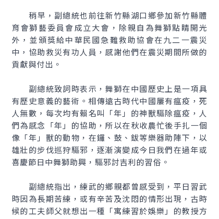
稍早，副總統也前往新竹縣湖口鄉參加新竹縣體
育會獅藝委員會成立大會，除親自為舞獅點睛開光
外，並頒獎給中華民國急難救助協會在九二一震災
中，協助救災有功人員，感謝他們在震災期間所做的
貢獻與付出。
副總統致詞時表示，舞獅在中國歷史上是一項具
有歷史意義的藝術。相傳遠古時代中國屢有瘟疫，死
人無數，每次均有賴名叫「年」的神獸驅除瘟疫，人
們為感念「年」的協助，所以在秋收農忙後手扎一個
像「年」獸的動物，在鑼、鼓、鈸等樂器助陣下，以
雄壯的步伐巡狩驅邪，逐漸演變成今日我們在過年或
喜慶節日中舞獅助興，驅邪討吉利的習俗。
副總統指出，練武的鄉親都曾感受到，平日習武
時因為長期苦練，或有辛苦及沈悶的情形出現，古時
候的工夫師父就想出一種「寓練習於娛樂」的教授方