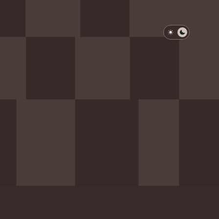
淺色模式
深色模式
防衛韌性委員會
動行程
歷任總統與副總統
展覽