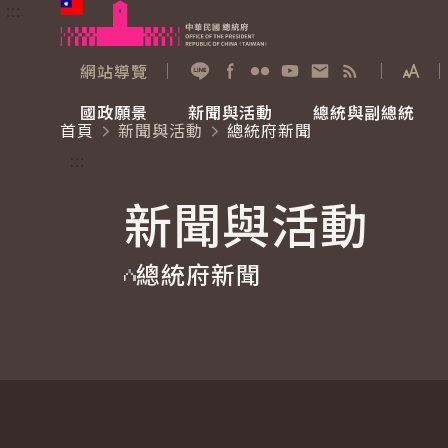
:::
跳到主要內容
中華民國總統府
網站導覽
展開
加入好友
Facebook
Flickr
YouTube
寫信給總統
RSS
國政願景
新聞與活動
總統與副總統
首頁
新聞與活動
總統府新聞
國政願景
新聞與活動
總統與副總統
參觀總統府
:::
新聞與活動
國家氣候變遷對策委員會
總統府新聞
賴清德總統
參觀資訊
總統府新聞
重要談話
影音頻道