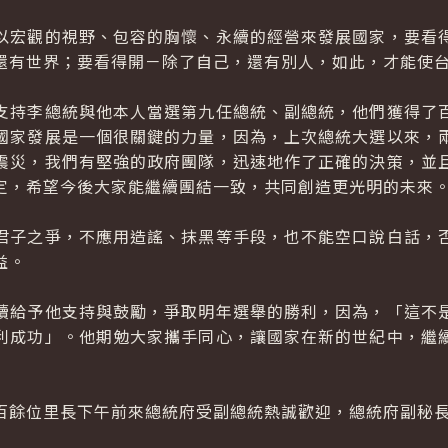
宏觀的視野、包容的胸懷、永續的經營來發展國家，要看得
還有世界；要看得開－除了自己，還有別人，如此，才能使
持李總統與他本人當選第九任總統、副總統，他們獲得了百
國家發展是一個很關鍵的力量，因為，上次總統大選以來，
震災，我們有堅強的政府團隊，迅速地作了正確的決策，並
定，希望今後大家能繼續團結一致，共同創造更光明的未來
子之爭，不應用造謠、抹黑等手段，也不能空口說白話，否
益。
給予他支持與鼓勵，爭取明年選舉的勝利，因為，「這不是
利成功」。他期勉大家攜手同心，讓國家在新的世紀中，繼
餘位里長下午前來總統府受副總統熱誠歡迎，總統府副秘長