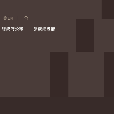
EN
字級選單
展開關鍵字搜尋
總統府公報
參觀總統府
健康台灣推動委員會
總統令
蕭美琴副總統
建築風華
全社會
每日活
行憲後
總統府
外交
網路相簿
國防