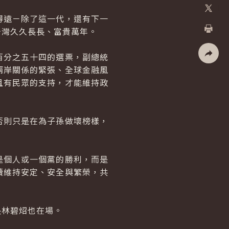
加入好
遠－除了這一代，還有下一
X
台灣久久長長、富貴萬年。
列印
分之五十四的選票，副總統
社群分
兩岸關係的緊張、全球金融風
且有民眾的支持，才能維持政
。
則只是在為子孫做壞榜樣，
個人或一個黨的勝利，而是
續維持安定、安全與繁榮，共
林碧炤也在場。