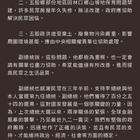
二、五股鄉部份地區因林口鄉山坡地保育問題禁
建，許多民眾房屋年久失修，無法改建，政府應協助
解決民眾困惱。
三、五股疏洪道受棄土、廢棄物污染嚴重，影響
周圍環境甚鉅，應由中央相關權責單位協助處理。
副總統說，這些問題，他都極為重視，也一定會
請有關單位盡力協助，希望能儘速有所改善，進而提
高民眾之生活品質。
副總統也感謝民眾在三年半前，支持李總統與他
本人當選第九任總統、副總統，他們獲得了百分之五
十四的選票，這對國家發展是一個很關鍵的力量，因
為，上次總統大選以來，兩岸關係的緊張、全球金融
風暴的襲擊、乃至最近九二一震災，我們有堅強的政
府團隊，迅速地作了正確的決策，並且有民眾的支
持，才能維持政治、經濟、社會等方面的穩定。