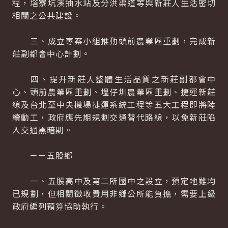
程，塔寮坑溪抽水站及分洪渠道等與新莊人生活密切
相關之公共建設。
三、成立專案小組推動頭前農業區重劃，完成新
莊副都會中心計劃。
四、提升新莊人整體生活品質之新莊副都會中
心、頭前農業區重劃、塭仔圳農業區重劃、捷運新莊
線及台北至中央機場捷運系統工程等五大工程即將陸
續動工，政府應先期規劃交通替代路線，以免新莊陷
入交通黑暗期。
－－五股鄉
一、五股高中及第二所國中之設立，預定地雖均
已規劃，但相關徵收費用非鄉公所能負擔，需要上級
政府編列預算協助執行。