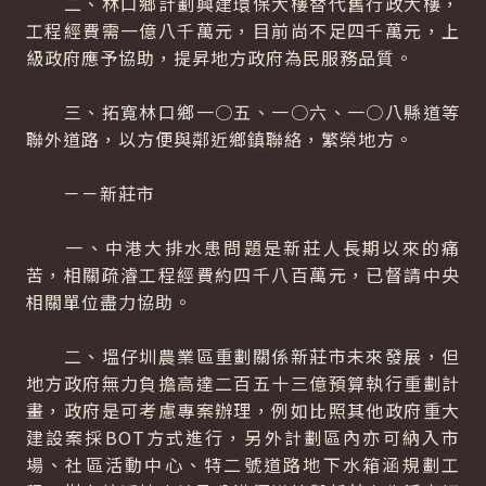
二、林口鄉計劃興建環保大樓替代舊行政大樓，
工程經費需一億八千萬元，目前尚不足四千萬元，上
級政府應予協助，提昇地方政府為民服務品質。
三、拓寬林口鄉一○五、一○六、一○八縣道等
聯外道路，以方便與鄰近鄉鎮聯絡，繁榮地方。
－－新莊市
一、中港大排水患問題是新莊人長期以來的痛
苦，相關疏濬工程經費約四千八百萬元，已督請中央
相關單位盡力協助。
二、塭仔圳農業區重劃關係新莊市未來發展，但
地方政府無力負擔高達二百五十三億預算執行重劃計
畫，政府是可考慮專案辦理，例如比照其他政府重大
建設案採BOT方式進行，另外計劃區內亦可納入市
場、社區活動中心、特二號道路地下水箱涵規劃工