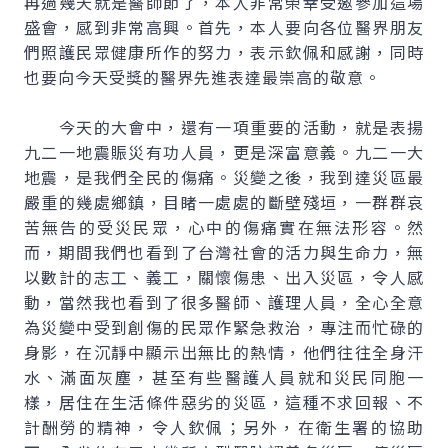
再過幾天就是醫師節了，本人非常榮幸受邀參加這場
盛會，感到非常高興。首先，本人要向各位醫界朋友
們照護民眾健康所作的努力，表示欽佩和感謝，同時
也要向今天受獎的醫界先進表達最崇高的敬意。
今天的大會中，還有一項重要的活動，就是表揚
九二一地震賑災有功人員，更是深富意義。九二一大
地震，是我們全民的傷痛。災變之後，我到達災區最
嚴重的幾處鄉鎮，目睹一處處的斷壁殘垣，一群群哀
苦無告的受災民眾，心中的傷痛實在無法形容。然
而，期間我們也看到了台灣社會的活力與生命力，無
以數計的志工、義工，關懷傷患、出入災區，令人感
動，當然我也看到了很多醫師、護理人員，全心全意
為災變中受到創傷的民眾作緊急救治，專注而忙碌的
身影，在沉靜中顯示出無比的熱情，他們往往全身汗
水、滿面灰塵，甚至有些醫護人員就和災民同胞一
樣，居住在生活條件惡劣的災區，這種不求回報、不
計酬勞的精神，令人欽佩；另外，在衛生署的協助