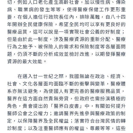
切，例如人口老化產生高齡社會，加以慢性病、傳染
病、職業病的發生等等，使得醫療保健工作更形重
要，在個人擔任行政院長任內，排除萬難，自八十四
年開辦全民健康保險，希望全民均可以享有更良好的
醫療品質，這可以說是一項實現社會公義的好制度；
但是由於此一制度，涉及醫療資源的重新分配、醫療
行為之施予、被保險人的需求和保險制度等各層面問
題，仍須不斷的分析成效並檢討改進，以期發揮醫療
資源的最大效能。
在邁入廿一世紀之際，我國無論在政治、經濟、
社會、文化各層面均面臨不斷的衝擊與變革，醫療體
系亦無法避免，為使國人有更完善的醫療服務品質，
醫界在這方面自然責無旁貸，但政府也需扮演積極的
角色，貴會提出的「醫界白皮書」中，有關如何提升
醫師公會之公權力；邀請醫界先進參與醫療政策的制
定，以保障醫界及全民權益；落實符合台灣民情的轉
診制度；以及注重醫師應有的權益、尊嚴等等，這些