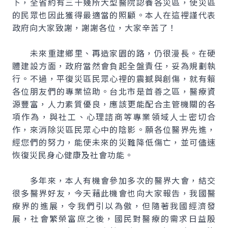
下，全省約有三十幾所大型醫院認養各災區，使災區
的民眾也因此獲得最適當的照顧。本人在這裡謹代表
政府向大家致謝，謝謝各位，大家辛苦了！
未來重建鄉里、再造家園的路，仍很漫長。在硬
體建設方面，政府當然會負起全盤責任，妥為規劃執
行。不過，平復災區民眾心裡的震撼與創傷，就有賴
各位朋友們的專業協助。台北市是首善之區，醫療資
源豐富，人力素質優良，應該更能配合主管機關的各
項作為，與社工、心理諮商等專業領域人士密切合
作，來消除災區民眾心中的陰影。願各位醫界先進，
經您們的努力，能使未來的災難降低傷亡，並可儘速
恢復災民身心健康及社會功能。
多年來，本人有機會參加多次的醫界大會，結交
很多醫界好友，今天藉此機會也向大家報告，我國醫
療界的進展，令我們引以為傲，但隨著我國經濟發
展，社會繁榮富庶之後，國民對醫療的需求日益殷