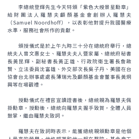
李總統登輝先生今天特頒「紫色大綬景星勳章」
給財團法人羅慧夫顱顏基金會創辦人羅慧夫
（Samuel Noordhoff），以表彰他對提升我國醫療
水準，服務社會所作的貢獻。
頒授儀式是於上午九時三十分在總統府舉行，總
統夫人曾文惠女士、羅慧夫夫人暨家屬、總統府秘書
長黃昆輝、副秘書長黃正雄、行政院衛生署長詹啟
賢、立法委員沈富雄、外交部次長吳子丹、美國在台
協會台北辦事處處長薄瑞光及顱顏基金會董事長黃炯
興等在場觀禮。
授勳儀式在禮官宣讀證書後，總統親為羅慧夫佩
掛勳章，授勳後，總統向羅慧夫握手致賀，全體人員
鼓掌，繼由羅慧夫致詞。
羅慧夫在致詞時表示，能獲總統親頒勳章是他個
人最高的榮譽，他也感謝和他一起在醫院、基金會工