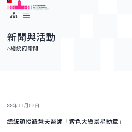
:::
:::
跳到主要內容
中華民國總統府
展開選單
新聞與活動
總統府新聞
88年11月02日
總統頒授羅慧夫醫師「紫色大綬景星勳章」