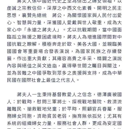
蔣夫人係中國近代史上至為傑出之婦女領袖，以
虔誠之宗教信仰，深厚之中西文化素養、開明之民主
思想，襄贊先總統 蔣公，為關懷國家與人民付出愛
心、智慧與力量，深獲國人愛戴與世人敬重，成為大
家心中「永遠之蔣夫人」。尤以抗戰期間，當中國面
臨孤立無援之艱困處境時，蔣夫人為增進國際間對中
國抗戰之瞭解，積極奔走於歐、美各大國，並親臨美
國國會等重要場合發表演說，為國家民族之存續發
展，作出重大貢獻；其雍容高貴之丰采、精闢之演說
內容與絕佳之英文造詣，贏得舉世間之矚目與關注，
並為苦難之中國爭取到眾多之奧援與支持，成為中華
民國在國際社會上最佳之代言人。
蔣夫人一生秉持基督教愛人之信念，德澤廣被國
人：於戰時，慰問三軍將士、探視戰地醫院、救濟流
離難民、搶救戰地兒童；於平時，照顧官兵眷屬，服
務婦女同胞，濟助貧苦老弱，撫育無依孤兒；尤其有
系統的組織婦女力量，服務社會人群，更成為安定國