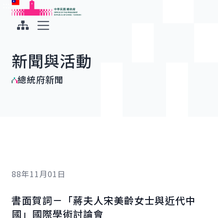
:::
:::
跳到主要內容
中華民國總統府
展開選單
新聞與活動
總統府新聞
88年11月01日
書面賀詞－「蔣夫人宋美齡女士與近代中
國」國際學術討論會