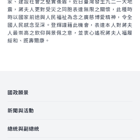
家、建設社會之堅實後盾。近日臺灣發生九二一大地
震，蔣夫人更對受災之同胞表達無限之關懷，此種時
時以國家前途與人民福祉為念之廣慈博愛精神，令全
國人民感念至深。登輝謹藉此機會，表達本人對蔣夫
人最崇高之欽仰與景佩之意，並衷心遙祝蔣夫人福履
綏和、既壽爾康。
:::
國政願景
新聞與活動
總統與副總統