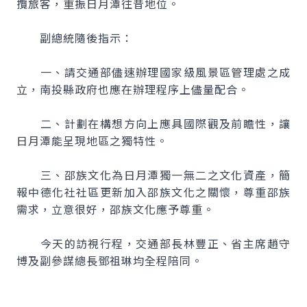
攬旅客，重振日月潭往昔地位。
副總統隨後指示：
一、請交通部儘速辦理國家級風景區管理處之成
立，南投縣政府也應在辦理程序上儘量配合。
二、計劃在構想方向上應具國際觀及前瞻性，讓
日月潭能呈現地區之獨特性。
三、邵族文化為日月潭獨一無二之文化資產，簡
報中德化社社區更新加入邵族文化之關懷，尊重邵族
需求，立意很好，邵族文化應予尊重。
今天的訪視行程，交通部長林豐正、省主席趙守
博及副參謀總長鄧祖琳均全程陪同。