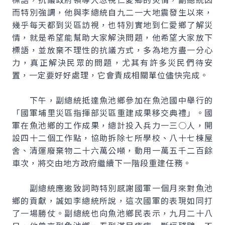
而特別強調，他與李總統自九二一大地震發生以來，
幾乎每天都到災區訪視，也特別實地到仁愛鄉了解災
情，就是希望能幫助大家解決問題，他希望大家放下
標語，並放棄不理性的抗議方式，多為地方盡一分心
力，真正解決民眾的問題，尤其有許多災民們待安
置，一定要好好處理，它會責成相關單位儘快完成。
下午，副總統抵達魚池鄉參加在魚池國中舉行的
「國軍埔里災區指揮部災區重建成果移交典禮」。國
軍在魚池鄉的工作成果，總計投入兵力一三○人，開
設四十二個工作點，協助拆除七所學校、八十七棟屋
舍、清運廢棄物二十六萬公噸，動用一萬五千二百餘
車次，將交由地方政府繼續下一階段重建任務。
副總統應邀致詞時特別感謝國軍一個月來對魚池
鄉的貢獻，誠如李總統所說，這次國軍的表現如同打
了一場勝仗。副總統也向魚池鄉民表示，九月二十八