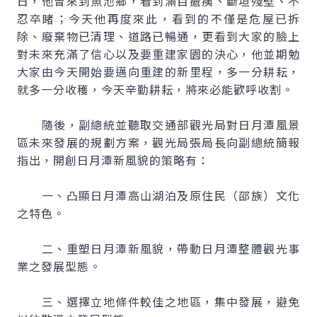
日，他曾來到魚池鄉，看到滿目瘡痍、斷垣殘壁、不
忍卒睹；今天他再度來此，看到的不僅是危屋已拆
除、廢棄物已清理、道路已暢通，更看到大家的臉上
對未來充滿了信心以及要重建家園的決心，他並期勉
大家由今天開始要邁向重建的新里程，多一分耕耘，
就多一分收穫，今天辛勤耕耘，將來必能歡呼收割。
隨後，副總統並聽取交通部觀光局對日月潭風景
區未來發展的規劃方案，觀光局張局長向副總統簡報
指出，開創日月潭新風貌的策略有：
一、凸顯日月潭高山湖泊及原住民（邵族）文化
之特色。
二、重塑日月潭新風貌，帶動日月潭整體觀光事
業之發展型態。
三、選擇立地條件較佳之地區，集中發展，避免