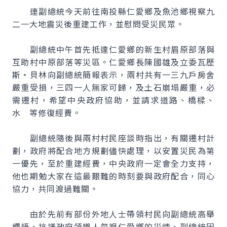
連副總統今天前往南投縣仁愛鄉及魚池鄉視察九
二一大地震災後重建工作，並慰問受災民眾。
副總統中午首先抵達仁愛鄉的新生村眉原部落與
互助村中原部落等災區。仁愛鄉長陳國雄及立委瓦歷
斯‧貝林向副總統簡報表示，兩村共有一三九戶房舍
嚴重受損，三四一人無家可歸，及土石崩塌嚴重，必
需遷村，希望中央政府協助，並請求道路、橋樑、
水 等修復經費。
副總統隨後與兩村村民座談時指出，有關遷村計
劃，政府將配合地方規劃儘快處理，以安置災民為第
一優先，至於重建經費，中央政府一定會全力支持，
他也期勉大家在這最艱難的時刻要與政府配合，同心
協力，共同渡過難關。
由於先前有部份外地人士帶領村民向副總統高舉
標語，抗議政府領導人忽視仁愛鄉的災情，副總統因