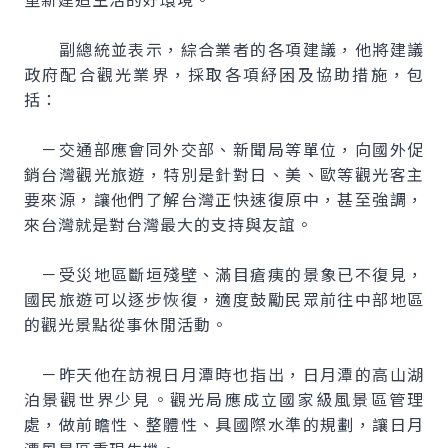
副總統並表示，綜合業者的各項建議，他將建議
政府配合觀光業界，採取各項紓困及協助措施，包
括：
－交通部應會同外交部、新聞局等單位，向國外促
銷台灣觀光旅遊，特別是針對日、美、歐等觀光客主
要來源，讓他們了解台灣正快速復原中，甚至強調，
來台灣就是對台灣最大的支持與友誼。
－受災地區斷垣殘壁、滿目瘡痍的景象已不復見，
國民旅遊可以逐步恢復，適度鼓勵民眾前往中部地區
的觀光景點從事休閒活動。
－昨天他在訪視日月潭時也指出，日月潭的高山湖
泊景觀世界少見。觀光局應成立國家級風景區管理
處，做前瞻性、整體性、具國際水準的規劃，讓日月