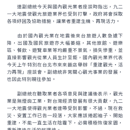
連副總統今天與國內觀光業者座談時指出，九二
一大地震使觀光旅遊業界也受到打擊，政府將會採取
各項紓困及協助措施，讓業者重建生機、再現活力。
由於國內觀光業在地震後來台旅遊人數急遽下
降，出國及國民旅遊亦大幅萎縮，其他旅館、遊樂
區、餐飲、遊覽車業等均嚴重不景氣，損失慘重，並
直接影響觀光從業人員生計至鉅，國內觀光業界代表
今天上午特別在台北市來來飯店舉辦「重建觀光‧活
力再現」座談會。副總統非常關心觀光事業的發展，
也因此特別親往參加。
副總統在聽取業者各項意見與建議後表示，觀光
業是無煙囪工業，對台灣經濟發展有很大貢獻，九二
一大地震使得觀光業者連帶受到影響，不過，現在救
災、安置工作已告一段落，大家應該捲起袖子、開始
重建，不能一直生活在陰霾下，必需積極恢復家園，
重新建造生活的好環境。