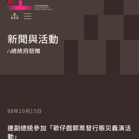
:::
:::
跳到主要內容
中華民國總統府
展開選單
新聞與活動
總統府新聞
88年10月15日
連副總統參加「歌仔戲郵票發行賑災義演活
動」