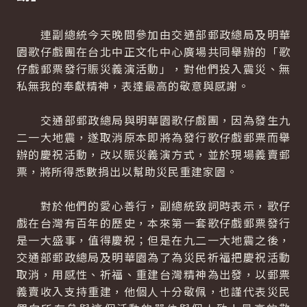
連副總統今天晚間參加由交通部郵政總局及明華
園歌仔戲團在台北中正文化中心廣場共同舉辦的「歌
仔戲郵票發行賑災義演活動」，對他們投入震災、無
私無我的奉獻精神，表達最高的敬意與感謝。
交通部郵政總局與明華園歌仔戲團，因為發生九
二一大地震，遂取消原本即將為發行歌仔戲郵票而舉
辦的慶祝活動，改以賑災義演方式，並於現場義賣郵
票，將所得悉數捐出以幫助災民重建家園。
對於他們的愛心善行，副總統致詞時表示，歌仔
戲在台灣有百年的歷史，本來第一套歌仔戲郵票發行
是一大盛事，值得慶祝；但是在九二一大地震之後，
交通部郵政總局及明華園為了為災民祈福把慶祝活動
取消，用感性、祈福、重建台灣精神為出發，以郵票
義賣收入支持重建，他個人十分敬佩，也謹代表災民