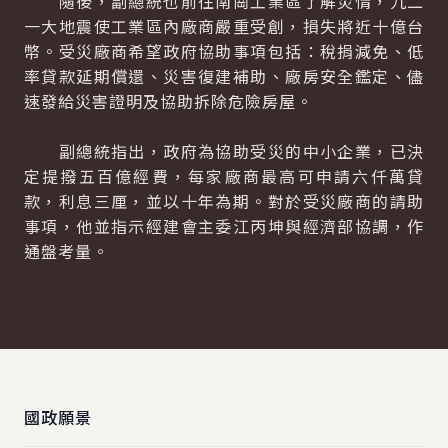
隨後，副總統也前往南崗工業區了解災情，九二
一大地震使工業區內廠商嚴重受創，損失將近十億台
幣。受災廠商希望政府協助事項包括：稅捐減免、低
率貸款延期償還、災害復建補助、廠房安全鑑定、儘
速發給災害證明及協助拆除危險房屋。
副總統指出，政府為協助受災的中小企業，已決
定提撥五百億經費，每家廠商最高可申請六仟萬貸
款，利息三厘，並以十年為期。對於受災廠商的請助
事項，他並指示經建會主委江丙坤與經濟部協調，作
通盤考量。
:::
國政願景