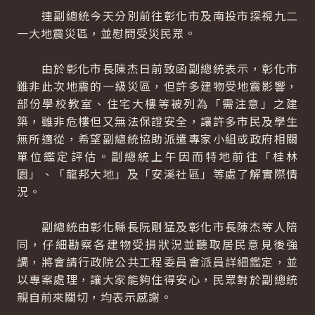
連副總統今天分別前往彰化市及南投市探視九二
一大地震災區，並慰問受災民眾。
由於彰化市長陳杰日前致函副總統表示，彰化市
雖非此次地震的一級災區，但許多建物受地震影響，
部份學校教室、住宅大樓等被列為「需注意」之建
築，雖非危樓但又無法保證安全，讓許多市民及學生
無所適從，希望副總統協助派遣專家小組或政府相關
單位鑑定評估。副總統上午因而特地前往「桂林
園」、「龍邦大地」及「安溪社區」等處了解實際情
況。
副總統由彰化縣長阮剛猛及彰化市長陳杰等人陪
同，仔細勘察各建物受損狀況並聽取居民意見後強
調，將會請行政院公共工程委員會派員詳細鑑定，並
以專案處理，讓大家能夠住得安心，民眾對於副總統
親自前來關切，均表示感謝。