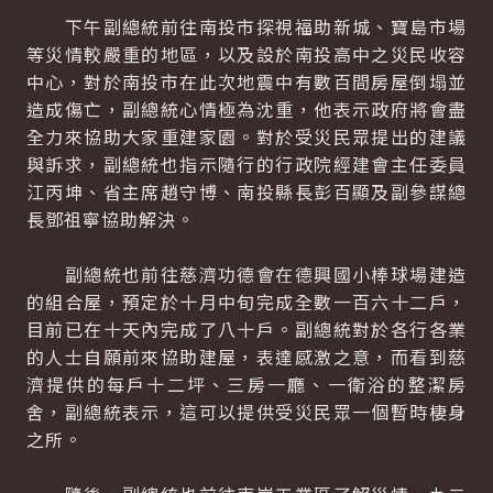
下午副總統前往南投市探視福助新城、寶島市場
等災情較嚴重的地區，以及設於南投高中之災民收容
中心，對於南投市在此次地震中有數百間房屋倒塌並
造成傷亡，副總統心情極為沈重，他表示政府將會盡
全力來協助大家重建家園。對於受災民眾提出的建議
與訴求，副總統也指示隨行的行政院經建會主任委員
江丙坤、省主席趙守博、南投縣長彭百顯及副參謀總
長鄧祖寧協助解決。
副總統也前往慈濟功德會在德興國小棒球場建造
的組合屋，預定於十月中旬完成全數一百六十二戶，
目前已在十天內完成了八十戶。副總統對於各行各業
的人士自願前來協助建屋，表達感激之意，而看到慈
濟提供的每戶十二坪、三房一廳、一衛浴的整潔房
舍，副總統表示，這可以提供受災民眾一個暫時棲身
之所。