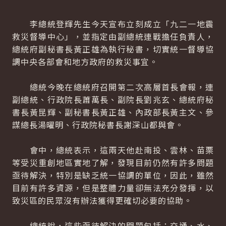
李總統登輝先生今天宣布立刻成立「九二一地震
救災督導中心」，並指定由副總統連戰擔任負責人，
總統府副秘書長黃正雄為執行秘書，切實統一督導協
調中央各部會和地方政府的救災事宜。
總統今晚在總統府召開第二次高層首長會報，連
副總統、行政院長蕭萬長、副院長劉兆玄、總統府秘
書長黃昆輝、副秘書長黃正雄、內政部長黃主文、參
謀總長湯曜明、行政院秘書長謝深山都與會。
會中，總統表示，這兩天他赴南投、雲林、苗栗
等受災重創地區實地了解，發現目前仍然有許多問題
亟待解決，特別是缺乏統一協調的單位，因此，雖然
目前有許多資源，但是整體力量卻無法充分發揮，以
致災區的民眾沒有辦法獲得更確切必要的協助。
總統說，這些亟待解決的問題包括：交通、水、