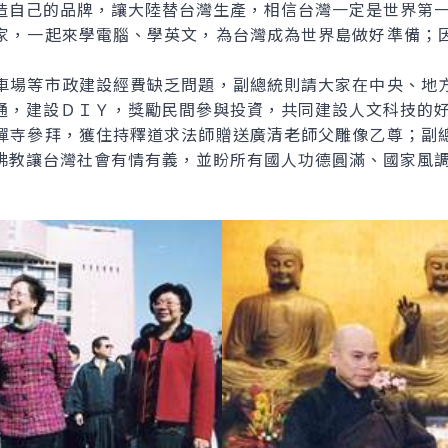
造自己的品牌，讓大陸替台灣生產，相信台灣一定是世界第
，一起來學電腦、學英文，為台灣成為世界島做好準備；因
場等市政建設經費缺乏問題，副總統則請大家在中央、地方
通，建設ＤＩＹ，獎勵民間參與投資，共同建設人文科技的
寺參拜，獲住持釋道求法師贈送廣清老師父雕像乙尊；副總
佛教讓台灣社會有情有義，並盼所有國人功德圓滿、國家風