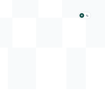
淺色模式
深色模式
防衛韌性委員會
動行程
歷任總統與副總統
展覽