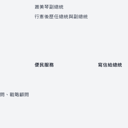
蕭美琴副總統
程
行憲後歷任總統與副總統
便民服務
寫信給總統
顧問、戰略顧問