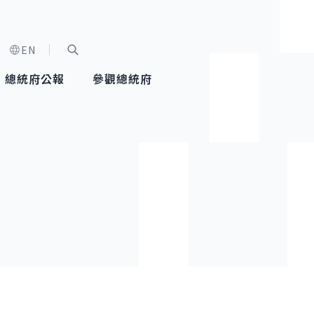
EN
字級選單
展開關鍵字搜尋
總統府公報
參觀總統府
健康台灣推動委員會
總統令
蕭美琴副總統
建築風華
全社會
每日活
行憲後
總統府
外交
網路相簿
國防