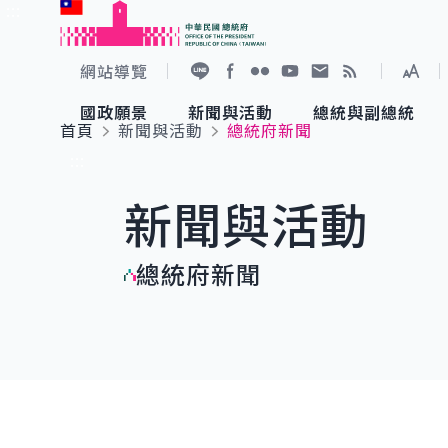
:::
跳到主要內容
中華民國總統府
網站導覽
展開
加入好友
Facebook
Flickr
YouTube
寫信給總統
RSS
國政願景
新聞與活動
總統與副總統
首頁
新聞與活動
總統府新聞
國政願景
新聞與活動
總統與副總統
參觀總統府
:::
新聞與活動
國家氣候變遷對策委員會
總統府新聞
賴清德總統
參觀資訊
總統府新聞
重要談話
影音頻道