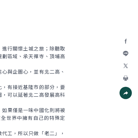
進行關懷土城之旅；除聽取
Facebo
規劃區域、承天禪寺、頂埔高
加入好
心與企圖心，並有北二高、
X
，有接近基隆市的部分，要
列印
園，可以延著北二高發展高科
社群分
如果僅是一味中國化則將被
在全世界中擁有自己的特殊定
代工，所以只做「老二」，