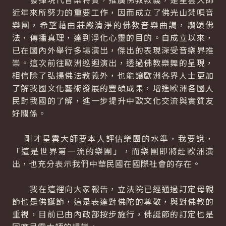
近年來所努力的重要工作，因而成立了佛光山梵唄音
樂團，希望藉由莊嚴清淨的佛教音樂曲調，讚頌佛
法，傳播真理，達到淨化心靈的目的。自成立以來，
已在國內外舉行多場演出，傑出的表現深受音樂界推
崇。這次前往歐洲巡迴演出，透過佛教樂舞的呈現，
相信除了弘揚佛法教義外，也能讓歐洲各界人士更加
了解我國文化藝術發展的豐碩成果，增進歐洲各國人
民對我國的了解，進一步提升中歐文化交流與實質友
好關係。
剛才星雲大師要本人評估樂團的水準，我要說，
「這是世界第一流的樂團」，而樂團即將赴歐洲演
出，也充分表示我們中華民國在國際社會的存在。
我在這裡向大家報告，立法院已經通過訂定母親
節也是佛誕節，這是表達對佛陀的尊敬，與對佛教的
重視，目前已由內政部按步施行，佛誕節的訂定也是