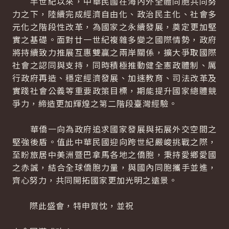
半世紀以來，中華民國在海內外全體同胞共同努
力之下，陸續完成經濟自由化、政治民主化、社會多
元化之階段性改革，為國家之永續發展，奠定更加堅
實之基礎。面對廿一世紀複雜多變之國際情勢，政府
將持續致力推展互惠雙贏之兩岸關係，擴大爭取國際
社會之認同與支持，同時積極推動健全憲政體制、厲
行政府再造、穩定經濟發展、加速教育、司法改革及
實踐社會公義等重要政策目標，期能提升國家總體競
爭力，締造更加輝煌之第二階段臺灣經驗。
華僑一向為政府追求國家發展與拓展外交空間之
堅強後盾。值此中華民國迎向跨世紀嚴峻挑戰之際，
至盼旅居中美洲暨巴拿馬各地之僑胞，秉持愛鄉愛國
之赤誠，結合全球僑胞力量，與國內同胞攜手並進，
齊心努力，共同開拓國家更加光明之遠景。
際此盛會，特申賀忱，並祝