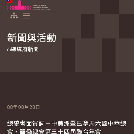
:::
:::
跳到主要內容
中華民國總統府
展開選單
新聞與活動
總統府新聞
88年08月28日
總統書面賀詞－中美洲暨巴拿馬六國中華總
會、華僑總會第三十四屆聯合年會