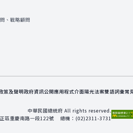
顧問、戰略顧問
政策及聲明
政府資訊公開
應用程式介面
陽光法案
雙語詞彙
常
中華民國總統府 All rights reserved.
正區重慶南路一段122號
總機：
(02)2311-3731