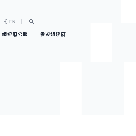
EN
字級選單
展開關鍵字搜尋
總統府公報
參觀總統府
健康台灣推動委員會
總統令
蕭美琴副總統
建築風華
全社會
每日活
行憲後
總統府
外交
網路相簿
國防