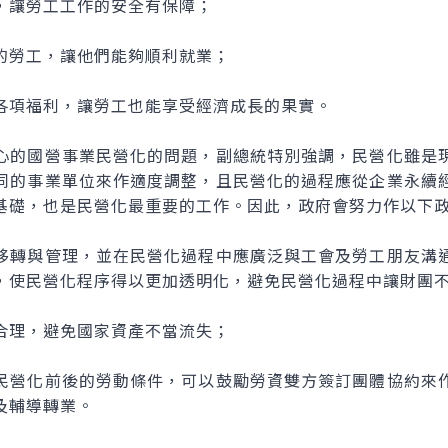
讓勞工工作的安全有保障；
勞工，讓他們能夠順利就業；
項福利，讓勞工也能享受經濟成長的果實。
的國營事業民營化的問題，副總統特別強調，民營化雖是現
同的事業單位來作適度調整，且民營化的過程應從企業永續
基礎，也是民營化最重要的工作。因此，政府會努力作以下
轉與管理，並在民營化過程中應廣泛與工會及勞工朋友溝通
，使民營化程序得以更加透明化，避免民營化過程中讓財團
理，避免國家資產不當流失；
營化前後的勞動條件，可以鼓勵勞資雙方簽訂團體協約來作
及輔導轉業。