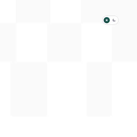
淺色模式
深色模式
防衛韌性委員會
動行程
歷任總統與副總統
展覽