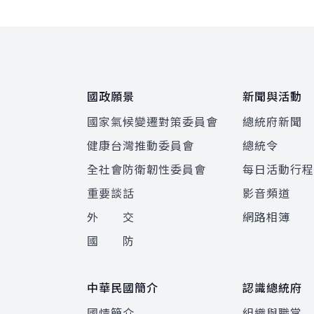
:::
國政願景
新聞與活動
國家氣候變遷對策委員會
總統府新聞
健康台灣推動委員會
總統令
全社會防衛韌性委員會
每日活動行
重要談話
影音頻道
外 交
網路相簿
國 防
中華民國簡介
認識總統府
國情簡介
組織與職掌