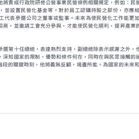
將責成行政院研修公營事業民營條例相關規定，例如：民營
，並設置民營化基金等。對於員工認購持股之部份，亦應
工代表參選公司之董事或監事。未來為使民營化工作能更
協商，並邀請工會充分參與，才能使民營化順利，提昇產業
選第十任總統，表達熱烈支持，副總統除表示感謝之外，也
，深知國家的限制、優勢和條件何在，同時在與民眾接觸的
階段的關鍵時刻，他將義無反顧，竭盡所能，為國家的未來