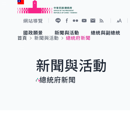
:::
跳到主要內容
中華民國總統府
網站導覽
展開
加入好友
Facebook
Flickr
YouTube
寫信給總統
RSS
國政願景
新聞與活動
總統與副總統
首頁
新聞與活動
總統府新聞
國政願景
新聞與活動
總統與副總統
參觀總統府
:::
新聞與活動
國家氣候變遷對策委員會
總統府新聞
賴清德總統
參觀資訊
總統府新聞
重要談話
影音頻道