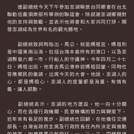
連副總統今天下午參加澎湖縣旅台同鄉會在台北
聯勤信義俱樂部所舉辦的聯誼會，除感謝澎湖鄉親對
他的支持與鼓勵，並表示他將會和大家共同打拼，開
發澎湖成為世界有名的觀光勝地。
副總統致詞時指出，馬公，就是媽祖宮，媽祖則
是中國東南沿海，包括台灣本島所有的港口，以及澎
湖群島六鄉一市，行船人的守護神。今年四月二十七
日，媽祖出巡，他曾去馬公港恭迎媽祖回鑾，同時也
答應鄉民的邀請，出席今天的大會。他說，澎湖人的
心，都是媽祖心，澎湖人的度量都是海量，有情有
義，讓人感動。
副總統表示，澎湖的地方建設，他一向十分關
心，而在各級行政機關、民意機構的努力與鞭策下，
近年來有長足的進步。副總統也回顧，在他擔任交通
部長、台灣省政府主席及行政院長任內所決定與推動
的政策，如擴建馬公航空站、一、二、三、四號縣道