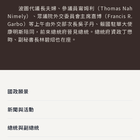
波圖代議長夫婦、參議員甯姆利（Thomas Nah
Nimely）、眾議院外交委員會主席嘉博（Francis R.
Garbo）等上午由外交部次長吳子丹、賴國駐華大使
康明斯陪同，前來總統府晉見總統。總統府資政丁懋
時、副秘書長林碧炤也在座。
:::
國政願景
新聞與活動
總統與副總統