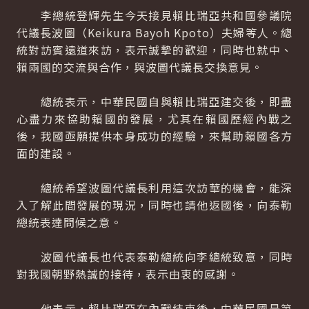
李總統登輝先生今天接見賴比瑞亞共和國參議院
代議長波圖（Keikura Bayoh Kpoto）夫婦等人。總
統對訪賓遠道來訪，表示誠摯的歡迎，同時也就中、
賴兩國的交流與合作，與波圖代議長交換意見。
總統表示，中華民國自與賴比瑞亞建交後，即盡
心盡力來協助賴國的發展，尤其在賴國歷經內戰之
後，我國亟願提供本身成功的經驗，來幫助賴國各方
面的建設。
總統希望波圖代議長利用這次訪華的機會，能深
入了解此間發展的現況，同時也請他返國後，向泰勒
總統表達問候之意。
波圖代議長也代表泰勒總統向李總統致意，同時
對我國朝野熱誠的接待，表示由衷的感謝。
他表示，賴比瑞亞在內戰結束後，中華民國是第