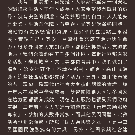
我有二個感想，首先是，大家都希望有一個安定
的環境來生活、工作、成長，大家希望沒有戰亂的威
脅，沒有安全的顧慮，有免於恐懼的自由，人人能安
居樂業，生活有保障、有尊嚴，尤其是對弱勢同胞，
讓他們有更多機會和資源，在公平的立足點上來發
展、實現自己。其次，台灣社會充滿了活力與生命
力，很多外國友人來到台灣，都說這裡是活力充沛的
地方。我們台灣約有五千多個社區，每個社區都有很
多活動，舉凡教育、文化等都包含其中，我們做到了
福利、治安社區化，不論在鄉村、都會、高山或海
邊，這些社區活動都充滿了活力。另外，如雨後春筍
的志工現象，是現代化社會大家彼此關懷的實證，讓
青年人在服務中學習成長，學習關懷他人。很多國家
在這方面都很有成效，現在志工服務也很受我們政府
重視，三年前，本人就請青輔會成立「青年志願服務
專案」，參加的人數非常多，而其他民間團體、宗教
活動也非常頻繁，所以「助人為快樂之本」，是中華
民國國民強烈擁有的共識。另外，社團參與社會建