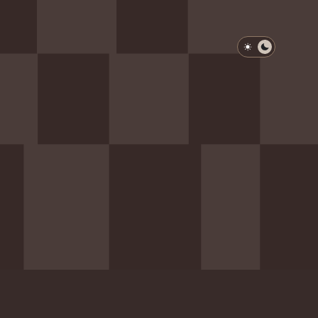
淺色模式
深色模式
防衛韌性委員會
動行程
歷任總統與副總統
展覽