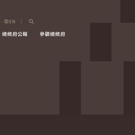
EN
字級選單
展開關鍵字搜尋
總統府公報
參觀總統府
健康台灣推動委員會
總統令
蕭美琴副總統
建築風華
全社會
每日活
行憲後
總統府
外交
網路相簿
國防