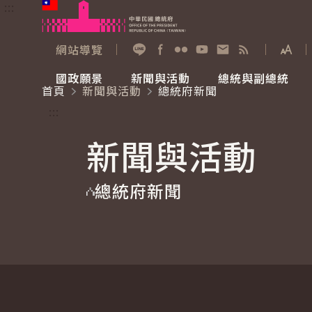
:::
跳到主要內容
中華民國總統府
網站導覽
展開
加入好友
Facebook
Flickr
YouTube
寫信給總統
RSS
國政願景
新聞與活動
總統與副總統
首頁
新聞與活動
總統府新聞
國政願景
新聞與活動
總統與副總統
參觀總統府
:::
新聞與活動
國家氣候變遷對策委員會
總統府新聞
賴清德總統
參觀資訊
總統府新聞
重要談話
影音頻道