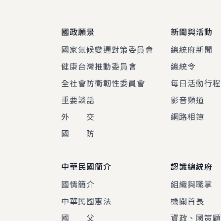
國政願景
新聞與活動
國家氣候變遷對策委員會
總統府新聞
健康台灣推動委員會
總統令
全社會防衛韌性委員會
每日活動行
重要談話
影音頻道
外 交
網路相簿
國 防
中華民國簡介
認識總統府
國情簡介
組織與職掌
中華民國憲法
機關首長
國 父
資政、國策