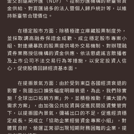
金交割遠期外匯（NDF）、控制炒匯機構的新臺幣資
金供給、對買匯過多的法人暨個人歸戶統計等，以維
持新臺幣合理價位。
在穩定股市方面：除積極建立庫藏股票制度外，
並採取調高融券保證金成數、成立穩定股市專案小
組、對連續暴跌的股票提供場外交易機制、對辦理融
資券業務授信機構的資金供應、依法懲處謠言散播者
及上市公司不法交易行為等措施，以安定投資人信
心，促使股價回歸經濟基本面。
在提振景氣方面：由於受到東亞各國經濟衰退的
影響，我國出口擴張幅度明顯衰退，為此，我們除實
施「全球出口拓銷方案」外，並積極推動「擴大國內
需求方案」，由加強公共投資與促進民間投資雙管齊
下，以提振國內景氣，彌補出口的不足，促進經濟穩
定成長。另成立「協助企業經營資金專案小組」，對
體質良好、營運正常卻出現短期財務困難的企業，提