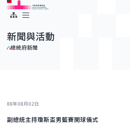
:::
:::
跳到主要內容
中華民國總統府
展開選單
新聞與活動
總統府新聞
88年08月02日
副總統主持瓊斯盃男籃賽開球儀式