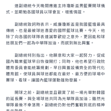
連副總統今天晚間應邀主持瓊斯盃男籃賽開球儀
式，並期勉各國球員以球會友，增進情誼。
副總統致詞時表示，威廉瓊斯盃是我國籃壇最具
傳統、也是最被球迷喜愛的國際籃球比賽。今天，他
除了向各國的球隊表達誠摯歡迎之意外，更因能和球
迷朋友們一起為中華隊加油，而感到無比興奮。
副總統特別指出，他願意和大家一起努力，促成
國內職業籃球早日恢復開打；同時，他也希望行政院
體育委員會能統籌規劃，早日興蓋設備齊全的現代化
體育館，使球員與球迷都能在最好、最方便的球場中
賽球、看球，讓國內籃球運動蓬勃發展。
開球之前，副總統並且觀賞了前一場光華對韓國
的延長賽，與全場球迷共同為光華隊員加油；雖然光
華隊最後不幸落敗，副總統仍對他們奮戰到底的精神
表示敬佩。