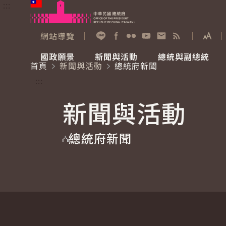
:::
跳到主要內容
中華民國總統府
網站導覽
展開
加入好友
Facebook
Flickr
YouTube
寫信給總統
RSS
國政願景
新聞與活動
總統與副總統
首頁
新聞與活動
總統府新聞
國政願景
新聞與活動
總統與副總統
參觀總統府
:::
新聞與活動
國家氣候變遷對策委員會
總統府新聞
賴清德總統
參觀資訊
總統府新聞
重要談話
影音頻道