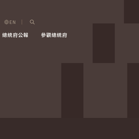
EN
字級選單
展開關鍵字搜尋
總統府公報
參觀總統府
健康台灣推動委員會
總統令
蕭美琴副總統
建築風華
全社會
每日活
行憲後
總統府
外交
網路相簿
國防