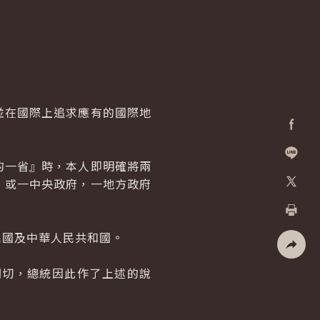
在國際上追求應有的國際地
Facebo
一省』時，本人即明確將兩
加入好
、或一中央政府，一地方政府
X
列印
國及中華人民共和國。
社群分
切，總統因此作了上述的說