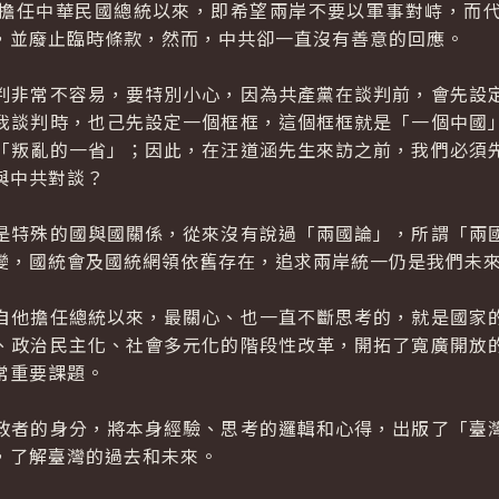
任中華民國總統以來，即希望兩岸不要以軍事對峙，而代
，並廢止臨時條款，然而，中共卻一直沒有善意的回應。
非常不容易，要特別小心，因為共產黨在談判前，會先設定
我談判時，也己先設定一個框框，這個框框就是「一個中國
「叛亂的一省」；因此，在汪道涵先生來訪之前，我們必須
與中共對談？
特殊的國與國關係，從來沒有說過「兩國論」，所謂「兩國
變，國統會及國統網領依舊存在，追求兩岸統一仍是我們未
他擔任總統以來，最關心、也一直不斷思考的，就是國家的
、政治民主化、社會多元化的階段性改革，開拓了寬廣開放
常重要課題。
者的身分，將本身經驗、思考的邏輯和心得，出版了「臺灣
，了解臺灣的過去和未來。