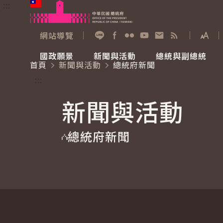
:::
跳到主要內容
中華民國總統府
網站導覽
展開
加入好友
Facebook
Flickr
YouTube
寫信給總統
RSS
國政願景
新聞與活動
總統與副總統
首頁
新聞與活動
總統府新聞
國政願景
新聞與活動
總統與副總統
參觀總統府
:::
新聞與活動
國家氣候變遷對策委員會
總統府新聞
賴清德總統
參觀資訊
總統府新聞
重要談話
影音頻道