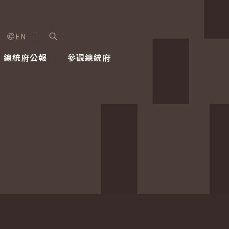
EN
字級選單
展開關鍵字搜尋
總統府公報
參觀總統府
健康台灣推動委員會
總統令
蕭美琴副總統
建築風華
全社會
每日活
行憲後
總統府
外交
網路相簿
國防