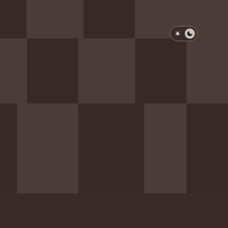
淺色模式
深色模式
防衛韌性委員會
動行程
歷任總統與副總統
展覽