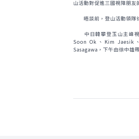
山活動對促進三國視障朋友
晤談前，登山活動領隊徐
中日韓攀登玉山主峰視障
Soon Ok、Kim Jaesik
Sasagawa，下午由徐
:::