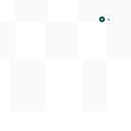
淺色模式
深色模式
防衛韌性委員會
動行程
歷任總統與副總統
展覽