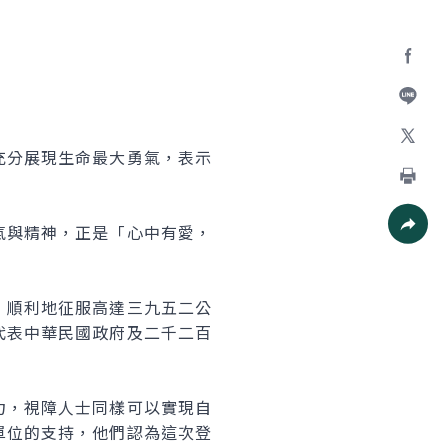
Facebo
加入好
分展現生命最大勇氣，表示
X
列印
與精神，正是「心中有愛，
社群分
順利地征服高達三九五二公
代表中華民國政府及二千二百
，視障人士同樣可以實現自
單位的支持，他們認為這次登