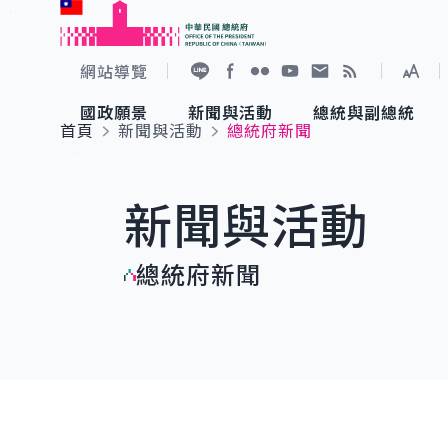
:::
跳到主要內容
中華民國總統府
網站導覽
展開
加入好友
Facebook
Flickr
YouTube
寫信給總統
RSS
國政願景
新聞與活動
總統與副總統
首頁
新聞與活動
總統府新聞
國政願景
新聞與活動
總統與副總統
參觀總統府
:::
新聞與活動
國家氣候變遷對策委員會
總統府新聞
賴清德總統
參觀資訊
總統府新聞
重要談話
影音頻道