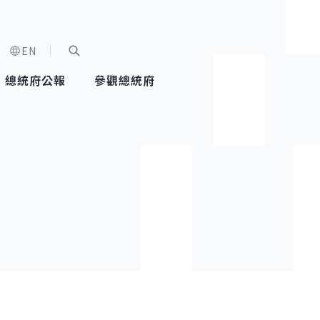
EN
字級選單
展開關鍵字搜尋
總統府公報
參觀總統府
健康台灣推動委員會
總統令
蕭美琴副總統
建築風華
全社會
每日活
行憲後
總統府
外交
網路相簿
國防