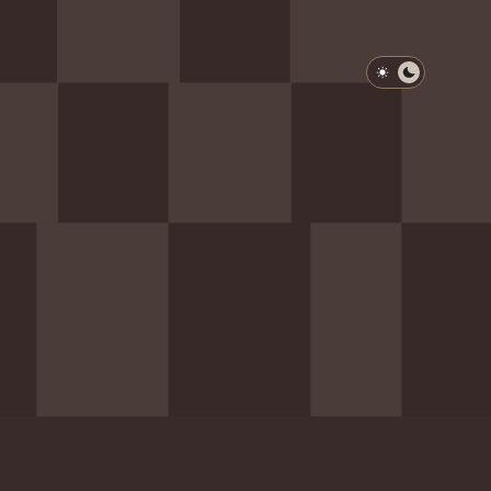
淺色模式
深色模式
防衛韌性委員會
動行程
歷任總統與副總統
展覽