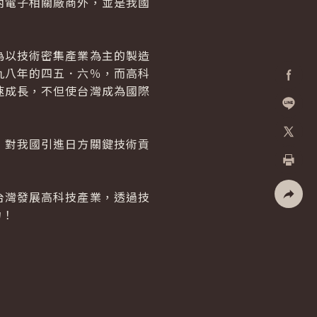
內電子相關廠商外，並是我國
以技術密集產業為主的製造
九八年的四五．六％，而高科
速成長，不但使台灣成為國際
Facebo
加入好
對我國引進日方關鍵技術貢
X
。
列印
灣發展高科技產業，透過技
力！
社群分