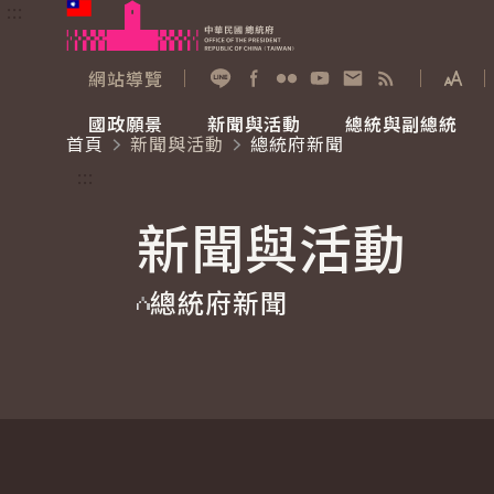
:::
跳到主要內容
中華民國總統府
網站導覽
展開
加入好友
Facebook
Flickr
YouTube
寫信給總統
RSS
國政願景
新聞與活動
總統與副總統
首頁
新聞與活動
總統府新聞
國政願景
新聞與活動
總統與副總統
參觀總統府
:::
新聞與活動
國家氣候變遷對策委員會
總統府新聞
賴清德總統
參觀資訊
總統府新聞
重要談話
影音頻道