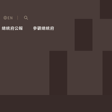
EN
字級選單
展開關鍵字搜尋
總統府公報
參觀總統府
健康台灣推動委員會
總統令
蕭美琴副總統
建築風華
全社會
每日活
行憲後
總統府
外交
網路相簿
國防