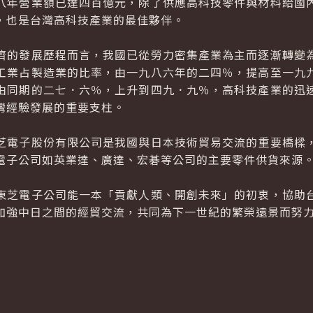
八年營業額已達四百億元，除了供應高科技零件與材料給國
，也是台灣高科技產業的最佳夥伴。
的發展歷程而言，我國已從勞力密集產業為主而逐漸轉變為
工業占製造業的比率，由一九八六年的二四％，提高至一九
由同期的二七．六％，上升到四九．九％，高科技產業的迅
灣經驗發展的重要支柱。
電子股份有限公司是我國與日本技術貿易交流的重要橋樑，
電子公司如英業達、廣達、宏碁等公司的主要零件供貨來源
芝電子公司能一本「貢獻人類、開創未來」的初衷，協助台
加強中日之間的經貿交流，共同為下一世紀的繁榮遠景而努