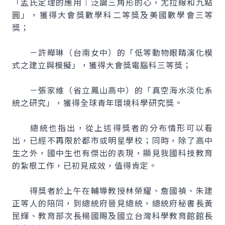
「孟氏定理的應用︱泛論三角形的心，尤拉線和九點
圓」，獲得大會獎數學科二等獎及美國數學會三等
獎；
－許曄琳（台南女中）的「低等動物眼睛演化模
式之建立與模擬」，獲得大會獎電腦科三等獎；
－張家維（省立鳳山高中）的「真空海水淡化系
統之研究」，獲得全球青年環境科學研究獎。
總統也指出，從上述得獎者的分布情形可以看
出，已經不再限於都市或明星學校；同時，除了高中
生之外，國中生也有傑出的表現，顯見我國科技教育
的紮根工作，已初見成效，值得肯定。
得獎者於上午在輔導教授林榮耀、詹國禎、朱建
正等人的陪同，到總統府晉見總統，總統府秘書長黃
昆輝、教育部次長楊國賜及國立台灣科學教育館館長