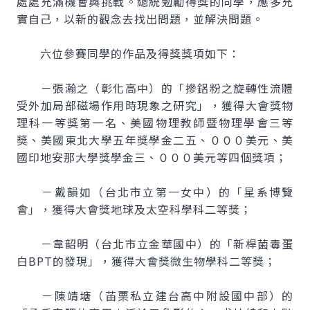
處處充滿機會與挑戰。總統勉勵得獎的同學，應多充
實自己，以新的觀念去找出問題，並解決問題。
六位參賽同學的作品及得獎獎項如下：
－張瀚之（彰化高中）的「摻鋁粉之旋轉性流體
受外加局部磁場作用時現象之研究」，獲得大會獎物
理科一等獎第一名、美國物理教師暨物理學會三等
獎、美國東北大學五年獎學金二五、０００美元、美
國印地安那大學獎學金三、０００美元等四個獎項；
－戴韻如（台北市立第一女中）的「星系博覽
會」，獲得大會獎地球及太空科學科二等獎；
－韋韶明（台北市立金華國中）的「新桿菌毒蛋
白BPT的發現」，獲得大會獎微生物學科二等獎；
－陳靖塘（苖栗私立建台高中附設國中部）的