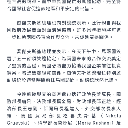
種崇高的精神。而中華民國提供的具體協助，完全符
合國際社會促進該地區和平安定的宗旨。
喬傑夫斯基總理也向副總統表示，此行親自與我
國政府及民間面對面溝通協商，許多具體措施將可進
一步推動兩國各項合作與交流，來促進雙邊關係。
喬傑夫斯基總理並表示，今天下午中、馬兩國簽
署了五十餘項雙邊協定，為兩國未來的合作交流奠定
了堅實的基礎，馬國必將盡力協助我國企業前往投資
貿易，增進雙邊經貿關係。喬傑夫斯基總理也特別邀
副總統於適當時機前往馬國訪問，副總統欣然允諾。
今晚應邀與宴的賓客還包括行政院長蕭萬長、國
防部長唐飛、法務部長葉金鳳、財政部長邱正雄、經
濟部長王志剛、新聞局長程建人、外交部次長李大
維、馬國貿易部長格魯夫斯基（Nikola
Gruevski）、科學部長魯沙尼（Merie Rushani）及