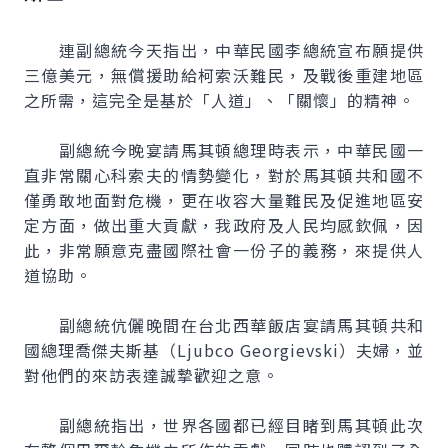
連副總統今天指出，中華民國李總統宣布願提供
三億美元，無償援助給柯索沃難民，及戰後重建地區
之所需，這完全是基於「人道」、「關懷」的精神。
副總統今晚宴請馬其頓總理時表示，中華民國一
直非常關心科索夫的情勢變化，對於馬其頓共和國不
僅勇敢地面對危機，更在收容大量難民及促進地區安
定方面，做出重大貢獻，我政府及人民均感欽佩，因
此，非常願意克盡國際社會一份子的義務，來提供人
道協助。
副總統伉儷晚間在台北西華飯店宴請馬其頓共和
國總理喬傑夫斯基（Ljubco Georgievski）夫婦，並
對他們的來訪表達誠摯歡迎之意。
副總統指出，世界各國都已經目睹到馬其頓此次