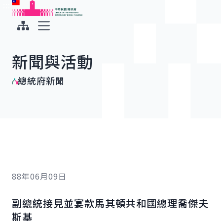
:::
:::
跳到主要內容
中華民國總統府
展開選單
新聞與活動
總統府新聞
88年06月09日
副總統接見並宴款馬其頓共和國總理喬傑夫
斯基