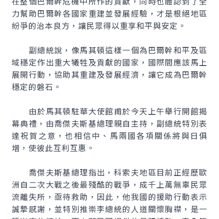
在整個巴爾幹危機中所作的貢獻，同時也體認到了全
力幫助巴爾幹各國家重建並發展經驗，才是根絕地區
紛爭的治本良方，讓民眾得以重享和平與安定。
副總統說，像馬其頓這樣一個為巴爾幹和平及區
域穩定作出重大犧牲及貢獻的國家，國際間應該馬上
展開行動，協助其重建及發展經濟，讓它成為巴爾幹
穩定的磐石。
由於馬其頓駐華大使館甫於今天上午舉行開館揭
幕典禮，由喬傑夫斯基總理親自主持，副總統特別表
達祝賀之意，也相信中、馬兩國各項關係將與日俱
增，使彼此互利互惠。
喬傑夫斯基總理指出，科索夫地區目前正經歷歐
洲自二次大戰之後最殘酷的戰爭，成千上萬無辜民眾
流離失所，亟待救助，因此，他我國的援助行動表示
誠摯感謝，並特別推崇李總統的人道關懷胸襟，是一