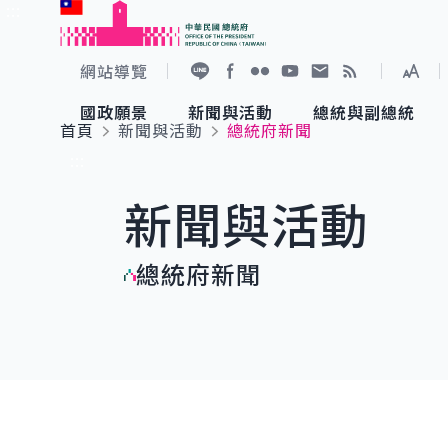
:::
跳到主要內容
中華民國總統府
網站導覽
展開
加入好友
Facebook
Flickr
YouTube
寫信給總統
RSS
國政願景
新聞與活動
總統與副總統
首頁
新聞與活動
總統府新聞
國政願景
新聞與活動
總統與副總統
參觀總統府
:::
新聞與活動
國家氣候變遷對策委員會
總統府新聞
賴清德總統
參觀資訊
總統府新聞
重要談話
影音頻道