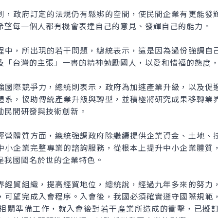
，政府訂定的法規仍有鬆綁的空間，使民間企業有更能發輝
希望每一個人都有機會表達自己的意見、發輝自己的能力。
中，所出現的若干問題，總統表示，這是因為過份強調自己
及「台灣的主張」一書的精神勉勵國人，以愛和惜福的態度
國際競爭力，總統則表示，政府為加速產業升級，以及促進
體系，協助傳統產業升級與轉型，並積極將研究成果移轉業
勵民間研發與技術創新。
營體質方面，總統強調政府除繼續提供企業資金、土地、技
中小企業完整專業的諮詢服務，從根本上提升中小企業體質
是我國聞名於世的企業特色。
經貿組織，提高經貿地位，總統說，經過九年多來的努力，
，可望完成入會程序。入會後，我國必須確實遵守國際規範
相關準備工作，就入會後對若干產業所造成的衝擊，已擬