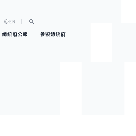
EN
字級選單
展開關鍵字搜尋
總統府公報
參觀總統府
健康台灣推動委員會
總統令
蕭美琴副總統
建築風華
全社會
每日活
行憲後
總統府
外交
網路相簿
國防