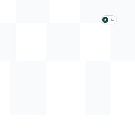
淺色模式
深色模式
防衛韌性委員會
動行程
歷任總統與副總統
展覽