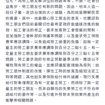
住宅，為勞工朋友解決住的問題等等；不過，社會日
益進步，勞工朋友也有新的問題，因此，他本人這一
段日子裏，走訪台灣的大小城鎮，為的就是瞭解民眾
的需要，其中，他最關心勞工朋友的意見，也體認到
勞工朋友們目前最關切也最希望政府能儘速改進的施
政，如工會法的修正，要求放寬對工會發展的限制，
並加強對工會幹部的保護等問題；以及要求勞工保險
費率應該調降，以免造成勞工過重的負擔：如無一定
雇主的勞工要求費率應調降到百分之二點七五，有一
定雇主勞工朋友要求費率應調降到百分之三點七五等
問題；勞工要求政府在修正勞動基準法時，應該以不
犧牲現有勞工的權益，並應研議配套措施為原則：如
勞工退休制度的改進，彈性工時的放寬及縮短法定工
時等問題；其他如失業保險給付條件過嚴，現行失業
給付對象僅限定為有一定雇主勞工，而排除了無一定
雇主的勞工朋友，而非自願性的失業勞工也不符合申
請給付的要件等，以及引進外勞對本勞就業所產生的
衝擊等相關問題。