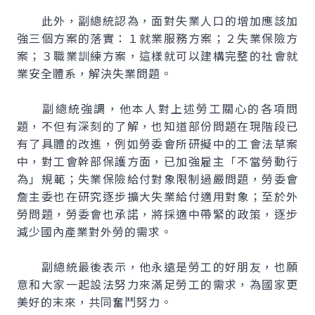
此外，副總統認為，面對失業人口的增加應該加
強三個方案的落實：１就業服務方案；２失業保險方
案；３職業訓練方案，這樣就可以建構完整的社會就
業安全體系，解決失業問題。
副總統強調，他本人對上述勞工關心的各項問
題，不但有深刻的了解，也知道部份問題在現階段已
有了具體的改進，例如勞委會所研擬中的工會法草案
中，對工會幹部保護方面，已加強雇主「不當勞動行
為」規範；失業保險給付對象限制過嚴問題，勞委會
詹主委也在研究逐步擴大失業給付適用對象；至於外
勞問題，勞委會也承諾，將採適中帶緊的政策，逐步
減少國內產業對外勞的需求。
副總統最後表示，他永遠是勞工的好朋友，也願
意和大家一起設法努力來滿足勞工的需求，為國家更
美好的末來，共同奮鬥努力。