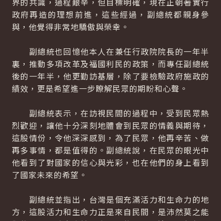
界的共識，過程艱辛，但目標明確，現在正朝著實行
政府再造的理想前進，這些經過，副總統都親身參
與，他覺得非常地驕傲與榮幸。
副總統也回憶他本人在兼任行政院院長的一年半
裏，推動多項改革及福國利民的政策，而專任副總統
後的一年半，他更勤訪基層，除了要檢驗政府施政的
績效，更是希望進一步瞭解民眾的期盼和心聲。
副總統表示，在訪視民間的過程中，受到民眾熱
烈歡迎，讓他十分深刻地體會到民眾的情義與期待，
這股情份，令他深深感到，為了民眾，他再辛苦、做
再多事情，都是值得的。副總統說，在民眾的眼光中
他看到了對國家的信心與光彩，也在他們的身上看到
了國家未來的希望。
副總統並指出，台灣是個充滿活力和生命力的地
方，這股活力和生命力正是來自民間，是沛然莫之能