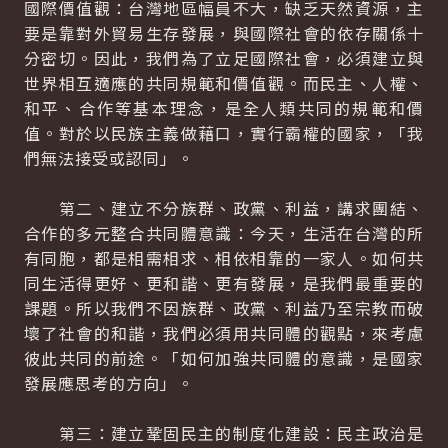
國際價值觀：台灣地區幅員不大，缺乏天然資源，主
要是靠對外貿易生存發展，與國際社會的依存關係十
分密切。因此，我們為了立足國際社會，必須建立與
世界相互適應的共同規範和價值觀。而民主、人權、
和平、合作等基本理念，是全人類共同的規範和價
值。對於以民族主義做藉口，實行霸權的國家，「我
們無法接受或認同」。
第二、建立不分族群、政黨、利益，講求團結、
合作的多元整合共同體意識：今天，生活在台灣的所
有同胞，都是相需相求、相依相靠的一家人。如何共
同生活得更好、更和諧、更有發展，是我們最重要的
課題。所以我們不因族群、政黨、利益乃至宗教而破
壞了社會的和諧，我們必須用共同體的觀點，來考慮
彼此共同的前途。「如何加強共同體的意識，是國家
發展應思考的方向」。
第三：建立鞏固民主的制度化建設：民主政治是