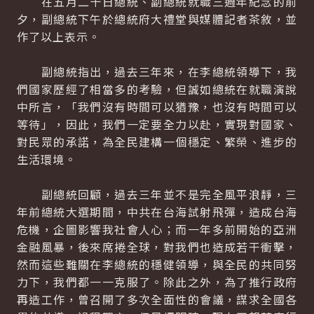
在五月二十日總統、副總統就職三週年紀念的前
夕，副總統下午於總統府大禮堂與媒體記者茶敘，並
作了以上表示。
副總統指出，過去三年來，在李總統領導下，我
們國家歷經了相當多的考驗，但誠如總統在就職演說
中所言，「我們沒有時間可以猶豫，也沒有時間可以
等待」，因此，我們一定要全力以赴，實現對國家、
對民眾的承諾，為全民建構一個穩定、繁榮、進步的
生活環境。
副總統回顧，過去三年並不是完全風平浪靜，三
年前總統大選期間，中共在台海試射飛彈，造成台海
危機，企圖影響我社會人心；而一年多前開始的亞洲
金融風暴，後來席捲全球，對我們也造成若干衝擊，
然而這些難關在李總統的穩健領導，與全民的共同努
力下，我們都一一克服了。除此之外，為了推行政府
再造工作，曾召開了多次全面性的會議，謀求全國各