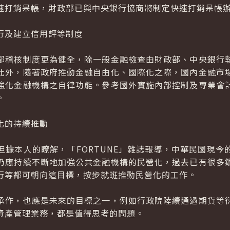
速打銷呆帳，財政部已與中央銀行協商將制定快速打銷呆帳
行及建立信用評等制度
稽核制度更為健全，除一般金融檢查由財政部、中央銀行執
此外，隨著政府推動金融自由化、國際化之際，國內金融市
強化金融機構之自律功能。參考國外實施內部控制及專業會
。
化的持續推動
本人的瞭解，「FORTUNE」雜誌報導，中華民國現今
仍應持續不斷地加強公共金融機構的民營化，過去已有很多
行等都可朝向這目標，按步就班推動民營化的工作。
作，也應是未來的目標之一，例如行政院陸續通過期貨等衍
資產管理業務，都是值得思考的問題。