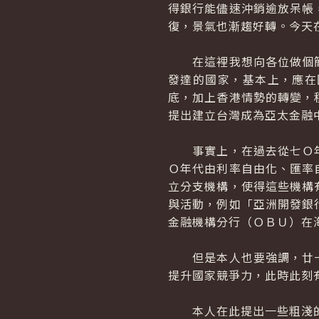
得銀行能儘速沖銷逾放呆帳
復，景氣也漸趨好轉。今天
在這裡我想向各位做個簡
發達的國家，基本上，應在
底，加上香港情勢的轉變，
提出建立台灣成為亞太金融
事實上，在過去從七Ｏ年
Ｏ年代由利率自由化、匯率
立分支機構，使得這些機構
與活動，例如「亞洲開發銀
金融機構分行（ＯＢＵ）在
但是本人也要強調，廿一
提升國家競爭力，此時此刻
本人在此提出一些粗淺的