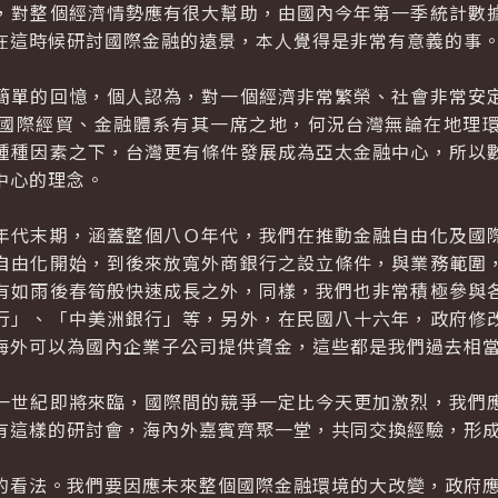
，對整個經濟情勢應有很大幫助，由國內今年第一季統計數
在這時候研討國際金融的遠景，本人覺得是非常有意義的事
單的回憶，個人認為，對一個經濟非常繁榮、社會非常安定
國際經貿、金融體系有其一席之地，何況台灣無論在地理
種種因素之下，台灣更有條件發展成為亞太金融中心，所以
中心的理念。
代末期，涵蓋整個八Ｏ年代，我們在推動金融自由化及國際
自由化開始，到後來放寬外商銀行之設立條件，與業務範圍
有如雨後春筍般快速成長之外，同樣，我們也非常積極參與
行」、「中美洲銀行」等，另外，在民國八十六年，政府修
海外可以為國內企業子公司提供資金，這些都是我們過去相
世紀即將來臨，國際間的競爭一定比今天更加激烈，我們應
有這樣的研討會，海內外嘉賓齊聚一堂，共同交換經驗，形
看法。我們要因應未來整個國際金融環境的大改變，政府應