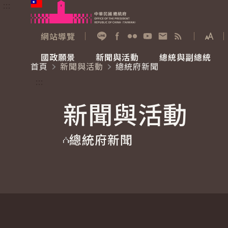
:::
跳到主要內容
中華民國總統府
網站導覽
展開
加入好友
Facebook
Flickr
YouTube
寫信給總統
RSS
國政願景
新聞與活動
總統與副總統
首頁
新聞與活動
總統府新聞
國政願景
新聞與活動
總統與副總統
參觀總統府
:::
新聞與活動
國家氣候變遷對策委員會
總統府新聞
賴清德總統
參觀資訊
總統府新聞
重要談話
影音頻道