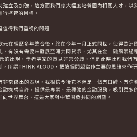
建立及加強，這方面我們應大幅度培養國內相關人才，以熟
進行控管的目標。
是值得我們重視的問題
元在經歷多年整合後，終在今年一月正式問世，使得歐洲國
能，有沒有需要來發展亞洲共同貸幣，尤其在金 融風暴過
元的出現，學者專家的意見非常分歧，但是此時此刻我們
，所謂THINK ALOUD，把這個問題當作主要的思維來作
非常傑出的表現，我相信今後它不但是一個有口碑、有信譽
金融機構自許，提供最專業、最穩健的金融服務，吸引更多
推向世界舞台，這是大家對中華開發共同的期望。