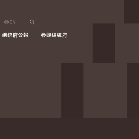
EN
字級選單
展開關鍵字搜尋
總統府公報
參觀總統府
健康台灣推動委員會
總統令
蕭美琴副總統
建築風華
全社會
每日活
行憲後
總統府
外交
網路相簿
國防