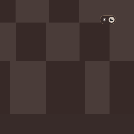
淺色模式
深色模式
防衛韌性委員會
動行程
歷任總統與副總統
展覽