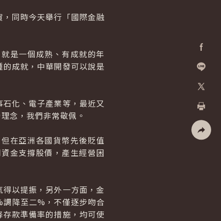
，同時今天舉行「國際金融
就是一個成熟、有成就的年
Facebo
種的成就，中華開發可以說是
加入好
X
石化、電子產業等，最近又
營理念，我們非常敬佩。
列印
但在亞洲各國貨幣先後貶值
社群分
司資金支撐股價，產生經營困
得以提振，另外一方面，金
%調降至二%，不僅逐步吻合
降存款準備率的措施，均可使