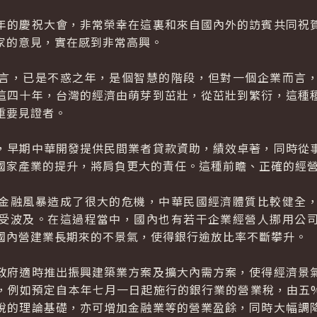
的慶祝大會，非常榮幸在這裏和來自國內外的訪賓共同祝賀
家的意見，實在感到非常高興。
，已是不惑之年，是個智慧的階段，但對一個企業而言，
這四十年，台灣的經濟由萌芽到茁壯，從茁壯到繁衍，這種
重要見證者。
早期中華開發提供民間業者貸款資助，績效卓著，同時從事
國家產業的提升，將肩負更大的責任。這種前瞻、正確的經
融風暴造成了很大的危機，中華民國經濟體質比較健全，
受波及。在這過程當中，國內也有若干企業經營人挪用公
國內營建業長期來的不景氣，使得銀行逾放比率不斷攀升。
府適時推出振興建築業方案及擴大內需方案，使得經濟景氣
，例如預定自本年七月一日起施行的銀行業的營業稅，由五
稅的理論基礎，亦可增加金融業等的營業盈餘，同時大幅調