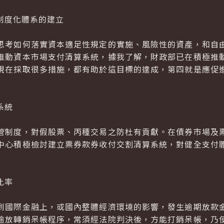
制度化體系的建立
考如何落實資本適足性規定的實施、風險性的資產，和自由
推動資本市場支付清算系統，據我了解，財政部已在積極推
現在採取很多措施，都有助於這目標的達成，第四就是應促
系統
制度，對假股票、丙種交易之防杜有貢獻。在債券市場及票
中心積極檢討建立票券款券收付交割清算系統，對健全支付
比率
國際金融上，或國內整體經濟環境的影響，發生逾期放款金
逾放轉銷呆帳程序，常須經法院判決後，方能打銷呆帳，乃