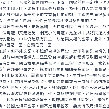
不到十年，台灣的整體國力一定下降，國家前途一定往下沈
部的中國大陸，如果中國真是那樣好，為何仍有人蛇集團處
國人對中國大陸千萬不能存有盲目的幻想，中國仍充滿很多
為世界工廠而自滿，他們要的是高科技以及外來的資金。
歷經千辛萬苦，走過黑暗，今日達到民主自由的境地，然而
一個鳥籠卻又走進另一個更小的鳥籠，她並以中共將民運人
為例指出，中共仍是沒有民主、法治與人權的國家；此外，
認中國是一國、台灣是另一國。
恕，但不能忘記，不瞭解台灣的歷史，就不能創造台灣的未
，對於中南海領導人口聲聲愛台灣卻又處心積慮要取回台灣
沿海部署了四百枚飛彈瞄準台灣，而且每年以增加五十枚的
為何在部署飛彈之外，還要向俄羅斯採購先進武器，事實是
、阻止我國總統、副總統出訪為例指出，中共是唯一對台灣
為，目前國際局勢緊張，美伊如開戰或再一次發生恐怖攻擊
自外於世界，多少受到波及，她提醒說，我們是否己做好準
魚台海域驅趕我國漁船事件，副總統並呼籲，台日兩國政府
說，釣魚台是我國傳統領土，政府與民間應共同努力，確保
，我國是海洋國家，而不是島嶼國家，要支持政府海洋立國