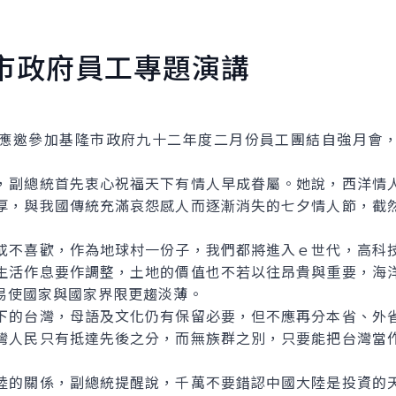
市政府員工專題演講
邀參加基隆市政府九十二年度二月份員工團結自強月會，
副總統首先衷心祝福天下有情人早成眷屬。她說，西洋情人
厚，與我國傳統充滿哀怨感人而逐漸消失的七夕情人節，截
不喜歡，作為地球村一份子，我們都將進入ｅ世代，高科技
生活作息要作調整，土地的價值也不若以往昂貴與重要，海
易使國家與國家界限更趨淡薄。
的台灣，母語及文化仍有保留必要，但不應再分本省、外省
灣人民只有抵達先後之分，而無族群之別，只要能把台灣當
的關係，副總統提醒說，千萬不要錯認中國大陸是投資的天