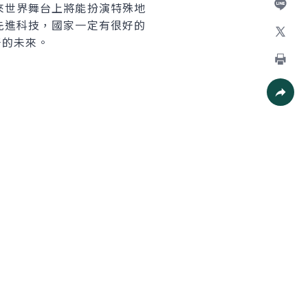
來世界舞台上將能扮演特殊地
先進科技，國家一定有很好的
加入好
好的未來。
X
列印
社群分