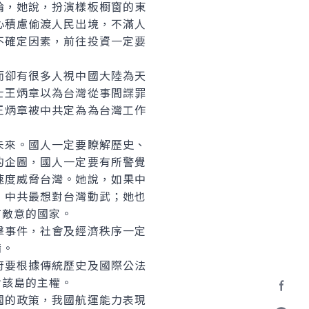
淪，她說，扮演樣板橱窗的東
心積慮偷渡人民出境，不滿人
不確定因素，前往投資一定要
卻有很多人視中國大陸為天
士王炳章以為台灣從事間諜罪
王炳章被中共定為為台灣工作
來。國人一定要瞭解歷史、
的企圖，國人一定要有所警覺
速度威脅台灣。她說，如果中
，中共最想對台灣動武；她也
有敵意的國家。
事件，社會及經濟秩序一定
備。
要根據傳統歷史及國際公法
對該島的主權。
的政策，我國航運能力表現
Facebo