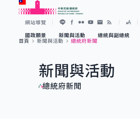
:::
跳到主要內容
中華民國總統府
網站導覽
展開
加入好友
Facebook
Flickr
YouTube
寫信給總統
RSS
國政願景
新聞與活動
總統與副總統
首頁
新聞與活動
總統府新聞
國政願景
新聞與活動
總統與副總統
參觀總統府
:::
新聞與活動
國家氣候變遷對策委員會
總統府新聞
賴清德總統
參觀資訊
總統府新聞
重要談話
影音頻道