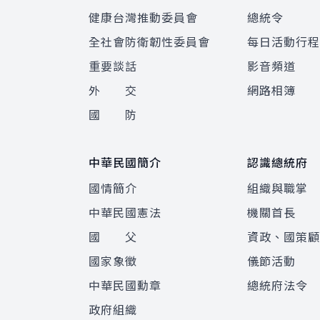
健康台灣推動委員會
總統令
全社會防衛韌性委員會
每日活動行
重要談話
影音頻道
外 交
網路相簿
國 防
中華民國簡介
認識總統府
國情簡介
組織與職掌
中華民國憲法
機關首長
國 父
資政、國策
國家象徵
儀節活動
中華民國勳章
總統府法令
政府組織