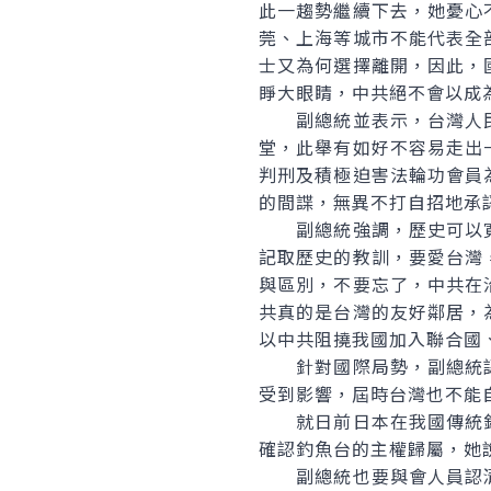
此一趨勢繼續下去，她憂心
莞、上海等城市不能代表全
士又為何選擇離開，因此，
睜大眼睛，中共絕不會以成
副總統並表示，台灣人民
堂，此舉有如好不容易走出
判刑及積極迫害法輪功會員
的間諜，無異不打自招地承
副總統強調，歷史可以寬
記取歷史的教訓，要愛台灣
與區別，不要忘了，中共在
共真的是台灣的友好鄰居，
以中共阻撓我國加入聯合國
針對國際局勢，副總統認
受到影響，屆時台灣也不能
就日前日本在我國傳統釣
確認釣魚台的主權歸屬，她
副總統也要與會人員認清