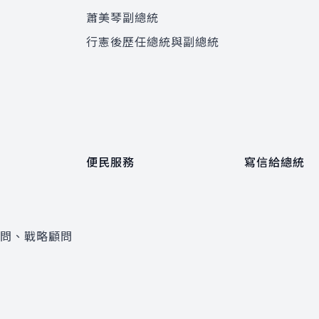
蕭美琴副總統
程
行憲後歷任總統與副總統
便民服務
寫信給總統
顧問、戰略顧問