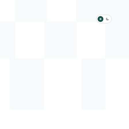
淺色模式
深色模式
防衛韌性委員會
動行程
歷任總統與副總統
展覽