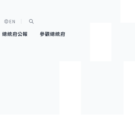
EN
字級選單
展開關鍵字搜尋
總統府公報
參觀總統府
健康台灣推動委員會
總統令
蕭美琴副總統
建築風華
全社會
每日活
行憲後
總統府
外交
網路相簿
國防