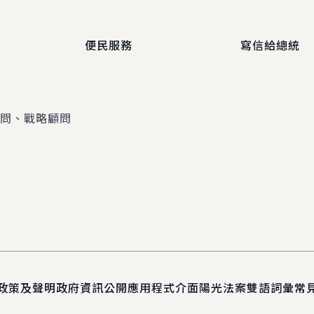
便民服務
寫信給總統
顧問、戰略顧問
政策及聲明
政府資訊公開
應用程式介面
陽光法案
雙語詞彙
常