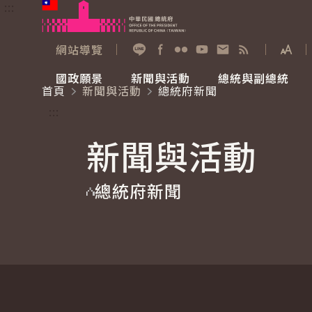
:::
跳到主要內容
中華民國總統府
網站導覽
展開
加入好友
Facebook
Flickr
YouTube
寫信給總統
RSS
國政願景
新聞與活動
總統與副總統
首頁
新聞與活動
總統府新聞
國政願景
新聞與活動
總統與副總統
參觀總統府
:::
新聞與活動
國家氣候變遷對策委員會
總統府新聞
賴清德總統
參觀資訊
總統府新聞
重要談話
影音頻道