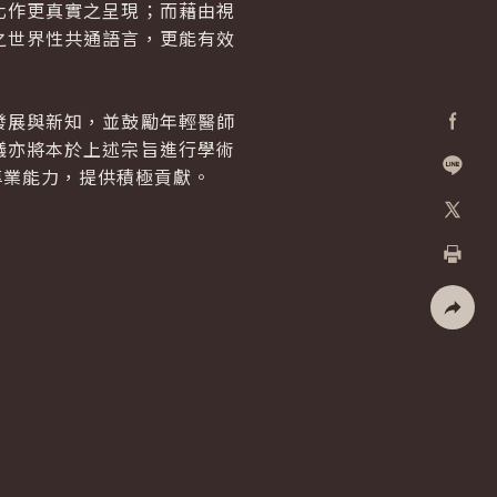
化作更真實之呈現；而藉由視
之世界性共通語言，更能有效
展與新知，並鼓勵年輕醫師
議亦將本於上述宗旨進行學術
Facebo
專業能力，提供積極貢獻。
加入好
X
列印
社群分