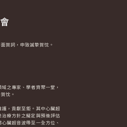
會
面賀詞，申致誠摯賀忱。
域之專家、學者齊聚一堂，
摯賀忱。
護，貢獻至鉅。其中心臟超
患治療方針之擬定與預後評估
將心臟超音波帶至一全方位、