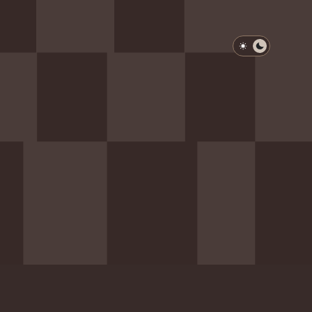
淺色模式
深色模式
防衛韌性委員會
動行程
歷任總統與副總統
展覽