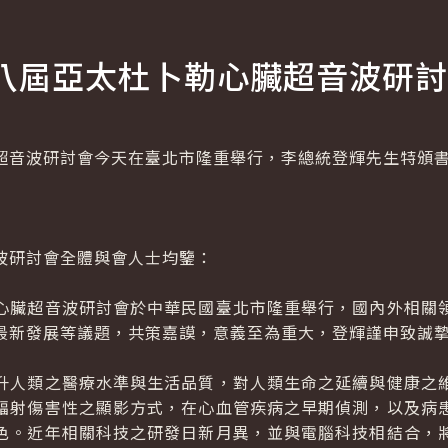
八屆亞太杜卜勒心臟超音波研討
音波研討會今天在臺北市隆重舉行，李總統登輝先生特頒書
波研討會全體與會人士均鑒：
臟超音波研討會於中華民國臺北市隆重舉行，國內外相關領
最新發展等議題，共策嘉謨，意義至為重大，登輝謹申致誠
人類之醫療水準與生活品質，對人類生命之延續與健康之維
輻射傷害性之顯影方式，在心血管疾病之早期偵測，以及病
色。近年相關科技之研發日新月異，並與電腦科技相結合，