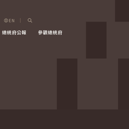
EN
字級選單
展開關鍵字搜尋
總統府公報
參觀總統府
健康台灣推動委員會
總統令
蕭美琴副總統
建築風華
全社會
每日活
行憲後
總統府
外交
網路相簿
國防