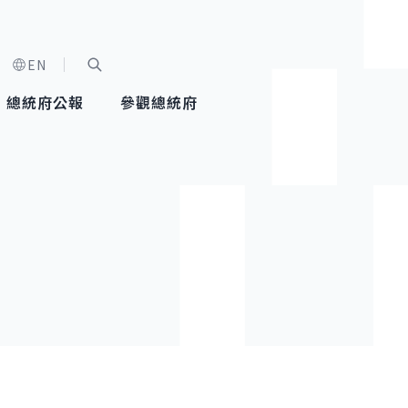
EN
字級選單
展開關鍵字搜尋
總統府公報
參觀總統府
健康台灣推動委員會
總統令
蕭美琴副總統
建築風華
全社會
每日活
行憲後
總統府
外交
網路相簿
國防