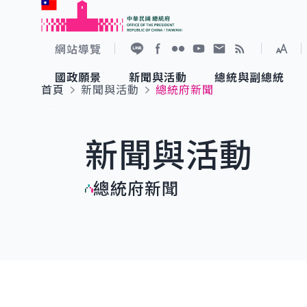
:::
跳到主要內容
中華民國總統府
網站導覽
展開
加入好友
Facebook
Flickr
YouTube
寫信給總統
RSS
國政願景
新聞與活動
總統與副總統
首頁
新聞與活動
總統府新聞
國政願景
新聞與活動
總統與副總統
參觀總統府
:::
新聞與活動
國家氣候變遷對策委員會
總統府新聞
賴清德總統
參觀資訊
總統府新聞
重要談話
影音頻道