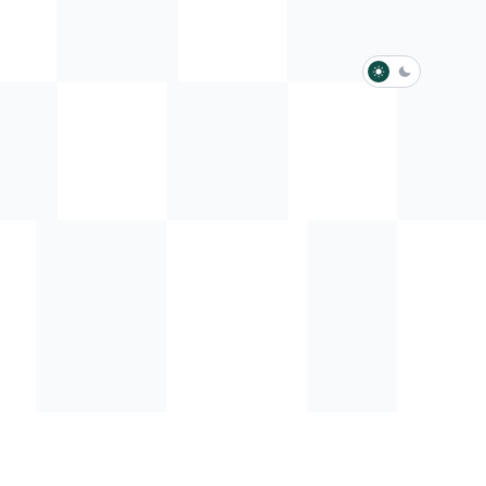
淺色模式
深色模式
防衛韌性委員會
動行程
歷任總統與副總統
展覽