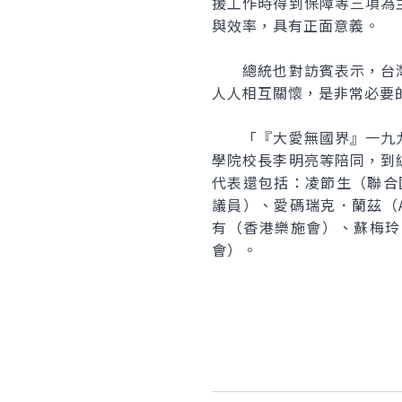
援工作時得到保障等三項為
與效率，具有正面意義。
總統也對訪賓表示，台灣
人人相互關懷，是非常必要
「『大愛無國界』一九九
學院校長李明亮等陪同，到
代表還包括：凌節生（聯合國
議員）、愛碼瑞克．蘭茲（Aym
有（香港樂施會）、蘇梅玲（
會）。