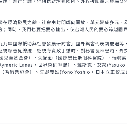
主題，進行討論，他相信對增進國內、外救援團體之經驗交
在經濟發展之餘，社會由封閉轉向開放，單元變成多元，為
的；同時，我們也要把愛心輸出，使台灣人民的愛心跨越國
九年國際援助與社會發展研討會」國外與會代表胡慶澧等，
總統府晉見總統。總統府資政丁懋時、副秘書長林碧炤、外
兒童基金會）、沈穎勤（國際奧比斯眼科醫院）、瑞特索碼（
eric Lanez，世界醫師聯盟）、雅斯克．艾萊(Yasuko
香港樂施會）、矢野義雄(Yono Yoshio，日本立正佼