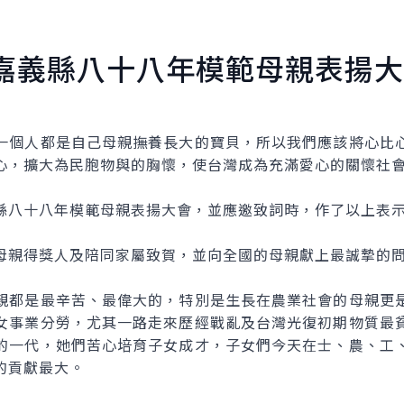
嘉義縣八十八年模範母親表揚大
個人都是自己母親撫養長大的寶貝，所以我們應該將心比心
心，擴大為民胞物與的胸懷，使台灣成為充滿愛心的關懷
八十八年模範母親表揚大會，並應邀致詞時，作了以上表
親得獎人及陪同家屬致賀，並向全國的母親獻上最誠摯的
都是最辛苦、最偉大的，特別是生長在農業社會的母親更是
女事業分勞，尤其一路走來歷經戰亂及台灣光復初期物質最
的一代，她們苦心培育子女成才，子女們今天在士、農、工
的貢獻最大。