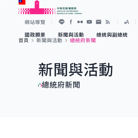
:::
跳到主要內容
中華民國總統府
網站導覽
展開
加入好友
Facebook
Flickr
YouTube
寫信給總統
RSS
國政願景
新聞與活動
總統與副總統
首頁
新聞與活動
總統府新聞
國政願景
新聞與活動
總統與副總統
參觀總統府
:::
新聞與活動
國家氣候變遷對策委員會
總統府新聞
賴清德總統
參觀資訊
總統府新聞
重要談話
影音頻道