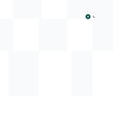
淺色模式
深色模式
防衛韌性委員會
動行程
歷任總統與副總統
展覽