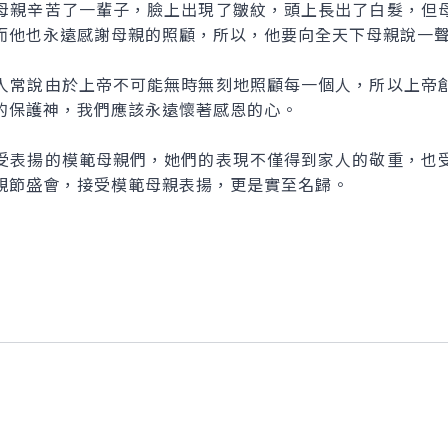
親辛苦了一輩子，臉上出現了皺紋，頭上長出了白髮，但母
而他也永遠感謝母親的照顧，所以，他要向全天下母親說一
常說由於上帝不可能無時無刻地照顧每一個人，所以上帝創
的保護神，我們應該永遠懷著感恩的心。
表揚的模範母親們，她們的表現不僅得到家人的敬重，也受
親節盛會，接受模範母親表揚，更是實至名歸。