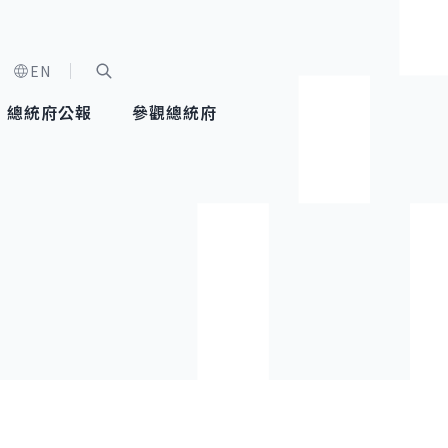
EN
字級選單
展開關鍵字搜尋
總統府公報
參觀總統府
健康台灣推動委員會
總統令
蕭美琴副總統
建築風華
全社會
每日活
行憲後
總統府
外交
網路相簿
國防