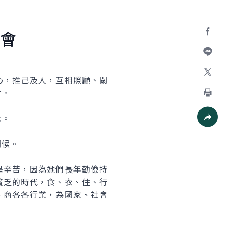
會
Facebo
加入好
，推己及人，互相照顧、關
X
社會。
列印
示。
社群分
問候。
辛苦，因為她們長年勤儉持
貧乏的時代，食、衣、住、行
、商各各行業，為國家、社會