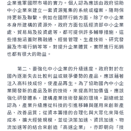
企業進軍國際市場的實力。個人認為應該由政府協助
中小企業來建立一套資源蒐集的系統或檔案，隨時保
持更新及聯繫。例如在國際行銷方面，除了中小企業
本身所建構的資源外，政府方面包括經濟部中小企業
處、貿易局及投資處等，都可提供許多輔導措施，這
些措施涵蓋財務融通、經營管理、生產技術、研究發
展及市場行銷等等，對提升企業體質，實際進行拓銷
也都有很大的助益。
第二、要強化中小企業的升級速度。政府對於在
國內逐漸失去比較利益或競爭優勢的產品，應該藉著
注入高科技成份，使產品再生。為了協助國內中小企
業開發新的產品及新的技術，來提高附加價值，應該
強化研發體系，建構產業技術發展的環境。副總統並
認為，產業升級應從科技的引進移轉與運用來創新產
品、改善品質；從資本籌措的合理化與大眾化來降低
成本，擴大經營規模，並從決策加速、資訊加速、物
流加速等的結合來創造「高速企業」，亦即朝向「技