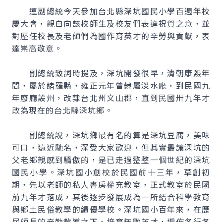
連副總統今天參加台北縣深坑國民小學百週年校
慶大會，親自向該校師生及校友們表達祝賀之意，並
對歷任校長及老師們為國作育英才的辛勞與貢獻，表
達崇高敬意。
副總統致詞時提及，深坑開發很早，清朝康熙年
間，屬於諸羅縣，雍正元年曾隸屬淡水廳，到民國九
年廢廳設州，改隸台北州文山郡，直到民國卅九年才
改為現在的台北縣深坑鄉。
副總統說，深坑鄉最有名的算是深坑豆腐，美味
可口，遠近馳名，深受大家歡迎，但其實最讓深坑的
父老鄉親感到驕傲的，是已走過整整一個世紀的深坑
國民小學。深坑國小創校於民國前十三年，草創初
期，先以老師的私人書房權充教室，正式教室於民國
前九年才落成，其後逐步發展成為一所結合科學教育
與鄉土民俗教學的績優學校。深坑國小百年來，在歷
屆師長的辛勤教導之下，培育無數英才，遍佈各行各