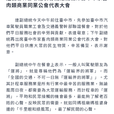
肉類商業同業公會代表大會
連副總統今天中午前往臺中市，先參加臺中市汽
車駕駛員職業工會及交通義警幹部聯誼餐會，對於他
們平日服務社會的辛勞與貢獻，表達敬意；下午副總
統再出席臺中市家畜肉類商業同業公會代表大會，對
他們平日供應大眾的民生物質，辛苦備至，表示謝
意。
副總統中午在餐會上表示，一般人叫駕駛朋友為
「運將」，就是尊稱他們為「運輸界的將軍」，而
「全國的交通，不可一日無『運輸界的將軍』」。尤
其計程車服務業是所有行業中最辛苦的服務業，無論
風雨日夜，都需要為大眾運輸服務，而計程車的「運
將」，平時和民眾接觸的機會最多，最能夠了解老百
姓的心聲，反映民眾的需要，就如同媽祖廟媽祖婆身
邊的「千里眼和順風耳」，最了解民間的心聲。