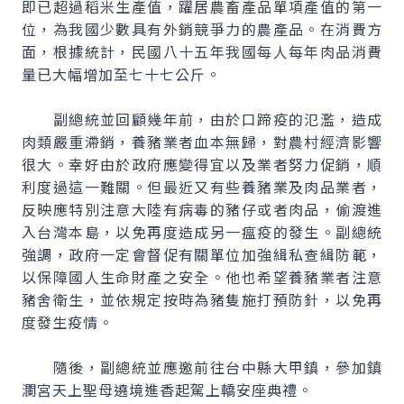
即已超過稻米生產值，躍居農畜產品單項產值的第一
位，為我國少數具有外銷競爭力的農產品。在消費方
面，根據統計，民國八十五年我國每人每年肉品消費
量已大幅增加至七十七公斤。
副總統並回顧幾年前，由於口蹄疫的氾濫，造成
肉類嚴重滯銷，養豬業者血本無歸，對農村經濟影響
很大。幸好由於政府應變得宜以及業者努力促銷，順
利度過這一難關。但最近又有些養豬業及肉品業者，
反映應特別注意大陸有病毒的豬仔或者肉品，偷渡進
入台灣本島，以免再度造成另一瘟疫的發生。副總統
強調，政府一定會督促有關單位加強緝私查緝防範，
以保障國人生命財產之安全。他也希望養豬業者注意
豬舍衛生，並依規定按時為豬隻施打預防針，以免再
度發生疫情。
隨後，副總統並應邀前往台中縣大甲鎮，參加鎮
瀾宮天上聖母遶境進香起駕上轎安座典禮。