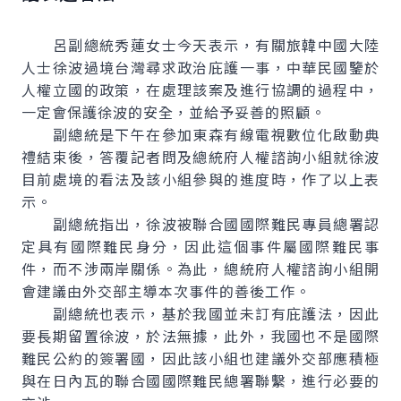
呂副總統秀蓮女士今天表示，有關旅韓中國大陸
人士徐波過境台灣尋求政治庇護一事，中華民國鑒於
人權立國的政策，在處理該案及進行協調的過程中，
一定會保護徐波的安全，並給予妥善的照顧。
副總統是下午在參加東森有線電視數位化啟動典
禮結束後，答覆記者問及總統府人權諮詢小組就徐波
目前處境的看法及該小組參與的進度時，作了以上表
示。
副總統指出，徐波被聯合國國際難民專員總署認
定具有國際難民身分，因此這個事件屬國際難民事
件，而不涉兩岸關係。為此，總統府人權諮詢小組開
會建議由外交部主導本次事件的善後工作。
副總統也表示，基於我國並未訂有庇護法，因此
要長期留置徐波，於法無據，此外，我國也不是國際
難民公約的簽署國，因此該小組也建議外交部應積極
與在日內瓦的聯合國國際難民總署聯繫，進行必要的