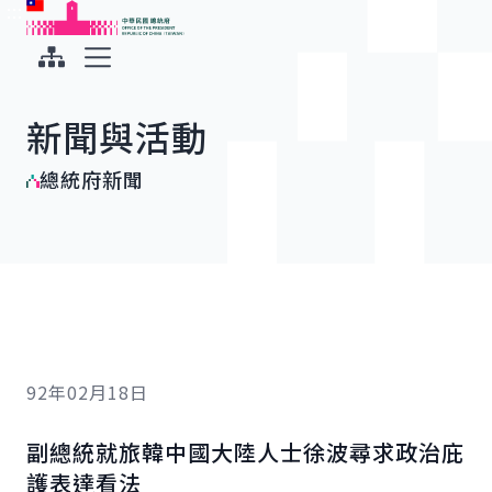
:::
:::
跳到主要內容
中華民國總統府
展開選單
新聞與活動
總統府新聞
92年02月18日
副總統就旅韓中國大陸人士徐波尋求政治庇
護表達看法