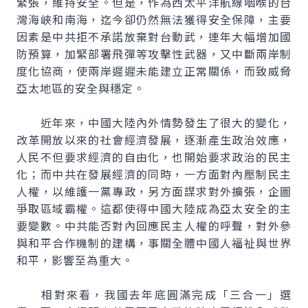
緊張，維持安全。但是，作為西太平洋航線咽喉的台
灣海峽和南海，迄今卻仍然無法獲得安全保障，主要
因素是中共拒不承諾放棄對台動武，連年大幅增加國
防預算，加緊部署飛彈等攻擊性武器，又中斷兩岸制
度化協商，使兩岸遲遲未能建立正常關係，而致威脅
亞太地區的安全與穩定。
近年來，中國大陸內外情勢發生了很大的變化，
改革開放以來的社會經濟發展，逐漸產生政治效應，
人民不但要求經濟的自由化，也開始要求政治的民主
化；而中共在發展經濟的同時，一方面對內壓制民主
人權，以維護一黨專政，另方面謀求對外擴張，企圖
爭取區域霸權。這都使得中國大陸成為亞太安全的主
要變數。中共能否對內回應民主人權的呼聲，對外參
與和平合作機制的建構，事關全體中國人福祉與世界
和平，影響至為重大。
相對來看，我國去年底圓滿完成「三合一」選