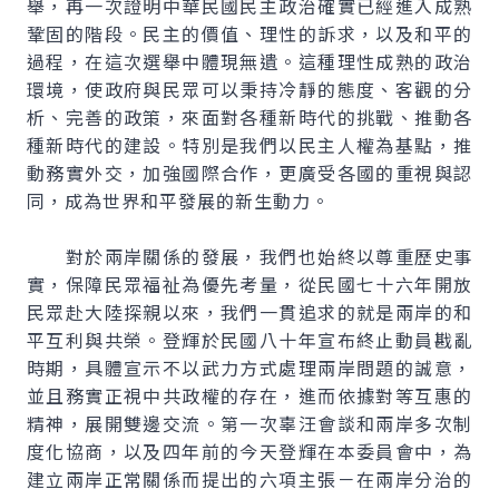
舉，再一次證明中華民國民主政治確實已經進入成熟
鞏固的階段。民主的價值、理性的訴求，以及和平的
過程，在這次選舉中體現無遺。這種理性成熟的政治
環境，使政府與民眾可以秉持冷靜的態度、客觀的分
析、完善的政策，來面對各種新時代的挑戰、推動各
種新時代的建設。特別是我們以民主人權為基點，推
動務實外交，加強國際合作，更廣受各國的重視與認
同，成為世界和平發展的新生動力。
對於兩岸關係的發展，我們也始終以尊重歷史事
實，保障民眾福祉為優先考量，從民國七十六年開放
民眾赴大陸探親以來，我們一貫追求的就是兩岸的和
平互利與共榮。登輝於民國八十年宣布終止動員戡亂
時期，具體宣示不以武力方式處理兩岸問題的誠意，
並且務實正視中共政權的存在，進而依據對等互惠的
精神，展開雙邊交流。第一次辜汪會談和兩岸多次制
度化協商，以及四年前的今天登輝在本委員會中，為
建立兩岸正常關係而提出的六項主張－在兩岸分治的