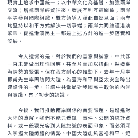
現實上追求中國統一；以中華文化為基礎，加強兩岸
交流；增進兩岸經貿往來，發展互利互補關係；兩岸
平等參與國際組織，雙方領導人藉此自然見面；兩岸
均堅持以和平方式解決一切爭端；兩岸共同維護港澳
繁榮，促進港澳民主－都是上述方針的進一步落實和
發展。
令人遺憾的是，對於我們的善意與誠意，中共卻
一直未能做出理性回應，甚至片面加以扭曲，製造臺
海情勢的緊張。但在我方耐心的推動下，去年十月辜
振甫先生率團訪問大陸，為臺海和平與亞太安全跨出
建設性的一步，並讓中共當局對我國民主政治的內涵
與實踐，有了初步的認識。
今後，我們推動兩岸關係的首要課題，是增進對
大陸的瞭解。我們不能只看單一事件、公開的統計資
料，或一般觀光客到大陸旅遊的表面印象，而必須深
入掌握大陸總體的情勢。中國大陸能夠富裕和平，絕