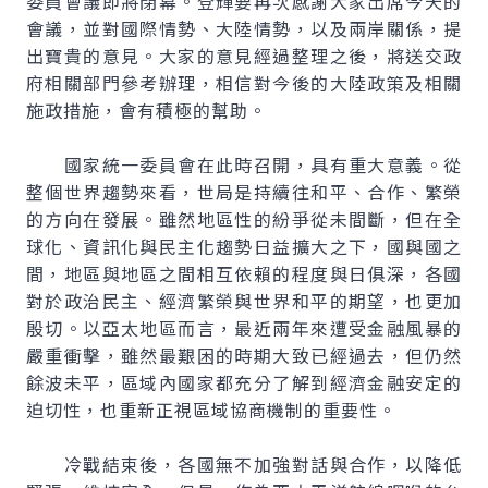
委員會議即將閉幕。登輝要再次感謝大家出席今天的
會議，並對國際情勢、大陸情勢，以及兩岸關係，提
出寶貴的意見。大家的意見經過整理之後，將送交政
府相關部門參考辦理，相信對今後的大陸政策及相關
施政措施，會有積極的幫助。
國家統一委員會在此時召開，具有重大意義。從
整個世界趨勢來看，世局是持續往和平、合作、繁榮
的方向在發展。雖然地區性的紛爭從未間斷，但在全
球化、資訊化與民主化趨勢日益擴大之下，國與國之
間，地區與地區之間相互依賴的程度與日俱深，各國
對於政治民主、經濟繁榮與世界和平的期望，也更加
殷切。以亞太地區而言，最近兩年來遭受金融風暴的
嚴重衝擊，雖然最艱困的時期大致已經過去，但仍然
餘波未平，區域內國家都充分了解到經濟金融安定的
迫切性，也重新正視區域協商機制的重要性。
冷戰結束後，各國無不加強對話與合作，以降低