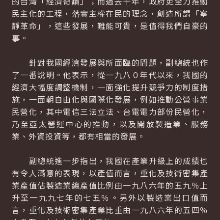
的台灣「經濟奇蹟」；而過去十年，政府更全力推動
民主化的工程，落實主權在民的理念，創造所謂「寧
靜革命」，這些發展，難能可貴，是值得我們自豪的
事。
針對我國經濟發展與所面臨的問題，副總統也作
了一番說明。他表示，從一九八０年代以來，我國的
經濟大幅度調整機制，一面強化提升競爭力的制度措
施，一面朝自由化與國際化發展，例如推動公營事業
民營化，其中電信三法立法、台電電力部份民營化，
乃至亞太營運中心的推動，以及開放製造業、服務
業、外資投資等，都有相當的發展。
副總統進一步指出，我國在產業升級上的成績也
有令人滿意的表現，以產值而言，重化及技術密集產
業產值佔製造業總產值比例由一九八六年的五九％上
升至一九九七年的七五％。另外以製造業出口值而
言，重化及技術密集產業比重由一九八六年的五四％