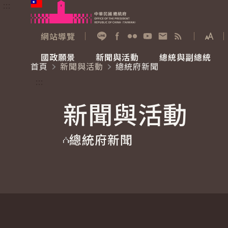
:::
跳到主要內容
中華民國總統府
網站導覽
展開
加入好友
Facebook
Flickr
YouTube
寫信給總統
RSS
國政願景
新聞與活動
總統與副總統
首頁
新聞與活動
總統府新聞
國政願景
新聞與活動
總統與副總統
參觀總統府
:::
新聞與活動
國家氣候變遷對策委員會
總統府新聞
賴清德總統
參觀資訊
總統府新聞
重要談話
影音頻道