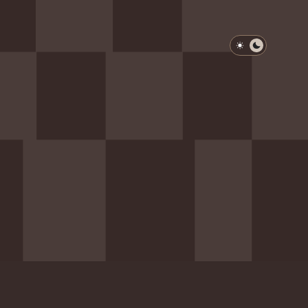
淺色模式
深色模式
防衛韌性委員會
動行程
歷任總統與副總統
展覽