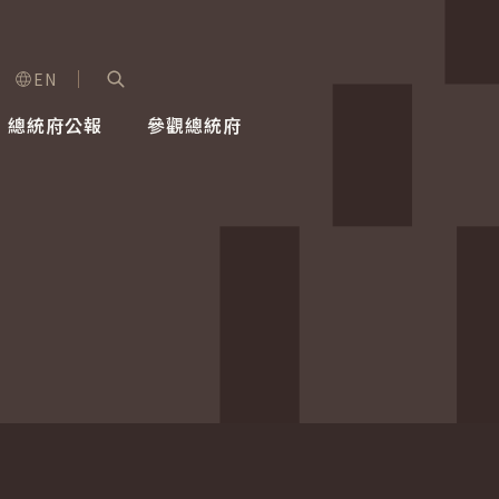
EN
字級選單
展開關鍵字搜尋
總統府公報
參觀總統府
健康台灣推動委員會
總統令
蕭美琴副總統
建築風華
全社會
每日活
行憲後
總統府
外交
網路相簿
國防