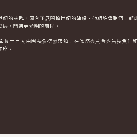
紀的來臨，國內正展開跨世紀的建設，他期許僑胞們，都能
發展，開創更光明的前程。
團廿九人由團長詹德薰帶領，在僑務委員會委員長焦仁和
在座。