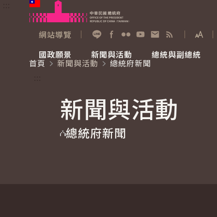
:::
跳到主要內容
中華民國總統府
網站導覽
展開
加入好友
Facebook
Flickr
YouTube
寫信給總統
RSS
國政願景
新聞與活動
總統與副總統
首頁
新聞與活動
總統府新聞
國政願景
新聞與活動
總統與副總統
參觀總統府
:::
新聞與活動
國家氣候變遷對策委員會
總統府新聞
賴清德總統
參觀資訊
總統府新聞
重要談話
影音頻道