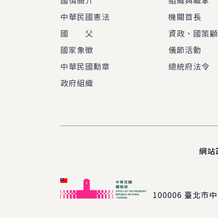
國情簡介
組織與職掌
中華民國憲法
機關首長
國 父
資政、國策
國家象徵
儀節活動
中華民國勳章
總統府法令
政府組織
網站
100006
臺北市中