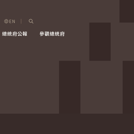
EN
字級選單
展開關鍵字搜尋
總統府公報
參觀總統府
健康台灣推動委員會
總統令
蕭美琴副總統
建築風華
全社會
每日活
行憲後
總統府
外交
網路相簿
國防