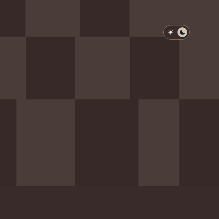
淺色模式
深色模式
防衛韌性委員會
動行程
歷任總統與副總統
展覽