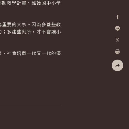
部制教學計畫、維護國中小學
重要的大事。因為多蓋些教
Facebo
力；多建些廁所，才不會讓小
加入好
。
X
、社會培育一代又一代的優
列印
社群分