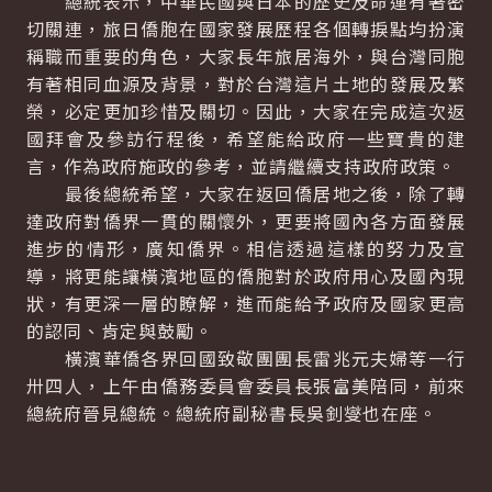
總統表示，中華民國與日本的歷史及命運有著密
切關連，旅日僑胞在國家發展歷程各個轉捩點均扮演
稱職而重要的角色，大家長年旅居海外，與台灣同胞
有著相同血源及背景，對於台灣這片土地的發展及繁
榮，必定更加珍惜及關切。因此，大家在完成這次返
國拜會及參訪行程後，希望能給政府一些寶貴的建
言，作為政府施政的參考，並請繼續支持政府政策。
最後總統希望，大家在返回僑居地之後，除了轉
達政府對僑界一貫的關懷外，更要將國內各方面發展
進步的情形，廣知僑界。相信透過這樣的努力及宣
導，將更能讓橫濱地區的僑胞對於政府用心及國內現
狀，有更深一層的瞭解，進而能給予政府及國家更高
的認同、肯定與鼓勵。
橫濱華僑各界回國致敬團團長雷兆元夫婦等一行
卅四人，上午由僑務委員會委員長張富美陪同，前來
總統府晉見總統。總統府副秘書長吳釗燮也在座。