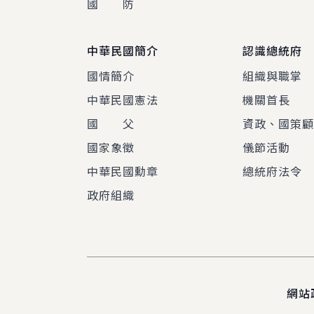
國 防
中華民國簡介
認識總統府
國情簡介
組織與職掌
中華民國憲法
機關首長
國 父
資政、國策
國家象徵
儀節活動
中華民國勳章
總統府法令
政府組織
網站