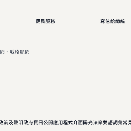
便民服務
寫信給總統
顧問、戰略顧問
政策及聲明
政府資訊公開
應用程式介面
陽光法案
雙語詞彙
常