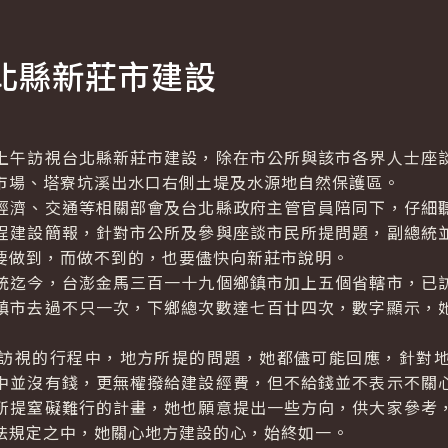
北縣新莊市建設
午訪視台北縣新莊市建設，除在市公所與該市各界人士座談
市場、塔寮坑溪出水口右側土堤及水源地自然保護區。
濟、交通等相關部會及台北縣政府主管官員陪同下，仔細聽
程建設簡報，針對市公所及參與座談市民所提問題，副總統
要做到，而做不到的，也要儘快向新莊市說明。
迄今，台澎金馬三百一十九個鄉鎮市加上五個省轄市，已訪
鎮市去過不只一次，下鄉總次數達七百廿四次，數字顯示，
視的行程中，地方所提的問題，她都儘可能回應，針對地
中並沒有錢，更無權撥給建設經費，但不給錢並不表示不關
所提窒礙難行的計畫，她也願意提出一些方向，供大家參考
法規定之中，她關心地方建設的心，始終如一。