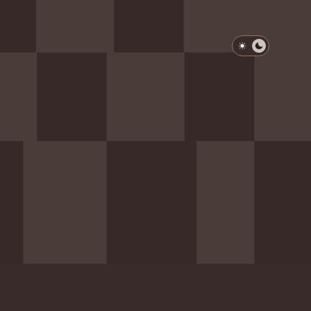
淺色模式
深色模式
防衛韌性委員會
動行程
歷任總統與副總統
展覽