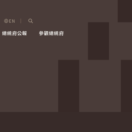
EN
字級選單
展開關鍵字搜尋
總統府公報
參觀總統府
健康台灣推動委員會
總統令
蕭美琴副總統
建築風華
全社會
每日活
行憲後
總統府
外交
網路相簿
國防