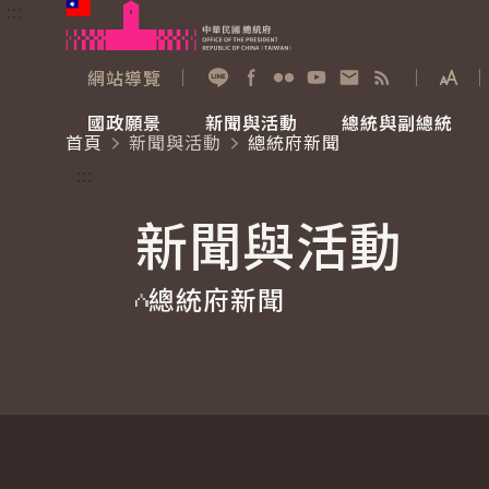
:::
跳到主要內容
中華民國總統府
網站導覽
展開
加入好友
Facebook
Flickr
YouTube
寫信給總統
RSS
國政願景
新聞與活動
總統與副總統
首頁
新聞與活動
總統府新聞
國政願景
新聞與活動
總統與副總統
參觀總統府
:::
新聞與活動
國家氣候變遷對策委員會
總統府新聞
賴清德總統
參觀資訊
總統府新聞
重要談話
影音頻道