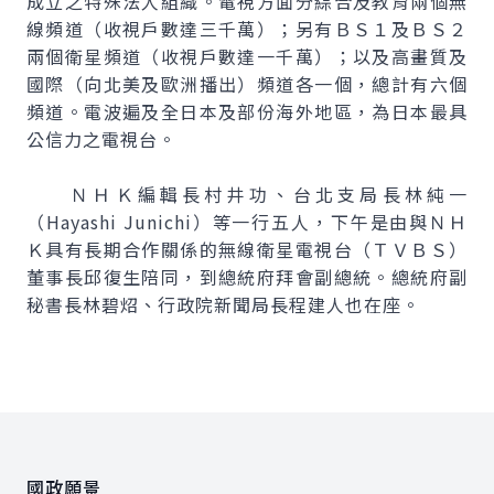
成立之特殊法人組織。電視方面分綜合及教育兩個無
線頻道（收視戶數達三千萬）；另有ＢＳ１及ＢＳ２
兩個衛星頻道（收視戶數達一千萬）；以及高畫質及
國際（向北美及歐洲播出）頻道各一個，總計有六個
頻道。電波遍及全日本及部份海外地區，為日本最具
公信力之電視台。
ＮＨＫ編輯長村井功、台北支局長林純一
（Hayashi Junichi）等一行五人，下午是由與ＮＨ
Ｋ具有長期合作關係的無線衛星電視台（ＴＶＢＳ）
董事長邱復生陪同，到總統府拜會副總統。總統府副
秘書長林碧炤、行政院新聞局長程建人也在座。
:::
國政願景