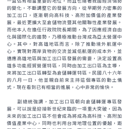
一直佔有相當重要的地位，而且也隨著我國經濟情勢
的變化，不斷調整它的發展方向，從早期勞力密集的
加工出口，逐漸朝向高科技、高附加價值的產業發
展，最近更擴大至倉儲物流暨其他關聯性產業發展。
而他本人在擔任行政院院長期間，為了因應經濟自由
化與國際化的趨勢，乃積極推動台灣成為亞太營運中
心。其中，對高雄地區而言，除了推動境外航運中
心，實現對兩岸貨物的交流並減低航運的成本外，並
適應高雄地區與加工出口區發展的需要，決定設置高
雄多功能經貿營運特區，同時由加工出口區為主導，
來將加工出口區轉型為倉儲轉運特區。民國八十六年
的八月一日，他並親自前來主持這個專區的動土儀
式，現在看到已有相當的進展，心中非常的愉快。
副總統強調，加工出口區朝向倉儲轉運專區發
展，可以說是迎接新世紀來臨的一項重大突破，因為
未來的加工出口區不但會成為將成為高科技、高附加
價值產業中心，同時也利用台灣地理位置的優越，距