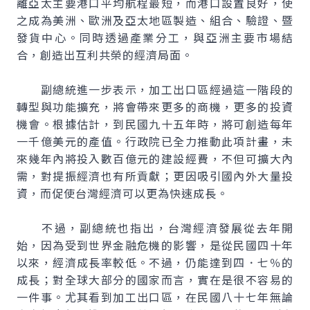
離亞太主要港口平均航程最短，而港口設置良好，使
之成為美洲、歐洲及亞太地區製造、組合、驗證、暨
發貨中心。同時透過產業分工，與亞洲主要市場結
合，創造出互利共榮的經濟局面。
副總統進一步表示，加工出口區經過這一階段的
轉型與功能擴充，將會帶來更多的商機，更多的投資
機會。根據估計，到民國九十五年時，將可創造每年
一千億美元的產值。行政院已全力推動此項計畫，未
來幾年內將投入數百億元的建設經費，不但可擴大內
需，對提振經濟也有所貢獻；更因吸引國內外大量投
資，而促使台灣經濟可以更為快速成長。
不過，副總統也指出，台灣經濟發展從去年開
始，因為受到世界金融危機的影響，是從民國四十年
以來，經濟成長率較低。不過，仍能達到四．七％的
成長；對全球大部分的國家而言，實在是很不容易的
一件事。尤其看到加工出口區，在民國八十七年無論