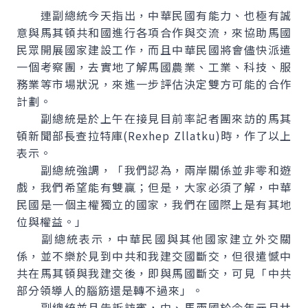
連副總統今天指出，中華民國有能力、也極有誠
意與馬其頓共和國進行各項合作與交流，來協助馬國
民眾開展國家建設工作，而且中華民國將會儘快派遣
一個考察團，去實地了解馬國農業、工業、科技、服
務業等市場狀況，來進一步評估決定雙方可能的合作
計劃。
副總統是於上午在接見目前率記者團來訪的馬其
頓新聞部長查拉特庫(Rexhep Zllatku)時，作了以上
表示。
副總統強調，「我們認為，兩岸關係並非零和遊
戲，我們希望能有雙贏；但是，大家必須了解，中華
民國是一個主權獨立的國家，我們在國際上是有其地
位與權益。」
副總統表示，中華民國與其他國家建立外交關
係，並不樂於見到中共和我建交國斷交，但很遣憾中
共在馬其頓與我建交後，即與馬國斷交，可見「中共
部分領導人的腦筋還是轉不過來」。
副總統並且告訴訪賓，中、馬兩國於今年元月廿