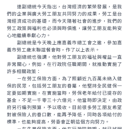
連副總統今天指出，台灣經濟的繁榮發展，是我
們的企業與廣大勞工朋友共同努力的成果，勞工是台
灣經濟成功的基礎，而今天隨著社會的進步，我們的
勞工政策與福利也必須與時俱進，讓勞工朋友能夠安
心地繼續奉獻心力。
副總統是今天晚上應嘉義市總工會之邀，參加嘉
義市勞工歲末聯誼餐會時，作了以上表示。
副總統也強調，他對勞工朋友的福祉與權益一直
非常關心，例如，在行政院任職期間，就推動實施了
許多相關政策：
－在勞工保險方面，為了照顧近九百萬未納入健
保的民眾，包括勞工朋友的眷屬，他堅持全民健保一
定要如期實施，在實施當時，勞保老年給付已提存的
基金，不足一千零三十六億元，他當時即決定，由政
府另行編列預算，予以吸收。目前很多勞工朋友希望
對被保險人的眷口數，能再予降低，同時各項給付的
標準，也能夠提高，勞委會正朝這個方向努力。
－在失業保險方面，他在行政院時期，就已試辦