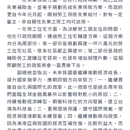
失業補助金，並著手規劃完成失業保險方案，而政府
更自今年元月起，開辦勞工保險失業給付，對有一定
雇主、非自願性失業之勞工均可試用。
－在勞工住宅方面，為決解勞工朋友住的問題，
他在行政院期間，通過勞工住宅輔建方案，這個方案
共分為兩部份，第一部份是規劃興建一坪六萬元的勞
工住宅社區，很多社區都正興建中；第二部份是政府
輔助勞工建購住宅貸款，也逐年增加辦理戶數，這個
照顧勞工的政策將會一直貫徹下去。
副總統並指出，未來我國要繼續推動經濟成長，
提升國家競爭力，應朝四個方向來努力：一、繼續貫
徹自由化與國際化的政策，此一政策也是過去兩年我
們面臨全球金融風暴所以影響相對較小的原因；二、
持續推動經濟轉型，朝著科技化的方向發展，建立台
灣為科技島；三、重視環境保護，遵守國際規範，使
經濟與環境都能永續發展；四、繼續推動南向政策，
因為東南亞與我國的經濟互補性強，比較利益大，而