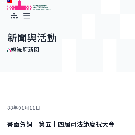
:::
:::
跳到主要內容
中華民國總統府
展開選單
新聞與活動
總統府新聞
88年01月11日
書面賀詞－第五十四屆司法節慶祝大會