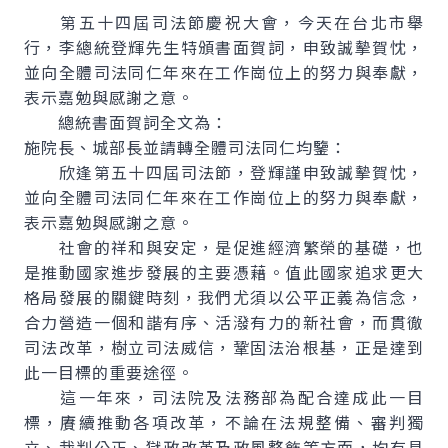
第五十四屆司法節慶祝大會，今天在台北市舉
行，李總統登輝先生特頒書面賀詞，申致誠摰賀忱，
並向全體司法同仁年來在工作崗位上的努力與奉獻，
表示嘉勉與感謝之意。
總統書面賀詞全文為：
施院長、城部長並請轉全體司法同仁均鑒：
欣逢第五十四屆司法節，登輝謹申致誠摰賀忱，
並向全體司法同仁年來在工作崗位上的努力與奉獻，
表示嘉勉與感謝之意。
社會的祥和與安定，是促進經濟繁榮的基礎，也
是推動國家進步發展的主要憑藉。值此國家追求更大
格局發展的關鍵時刻，我們尤須以公平正義為信念，
合力營造一個和諧有序、活潑有力的新社會，而貫徹
司法改革，樹立司法威信，鞏固法治根基，正是達到
此一目標的重要途徑。
這一年來，司法院及法務部為配合達成此一目
標，賡續推動各項改革，不論在法規整備、審判獨
立、裁判公正、獄政改革及政風整飭等方面，均有具